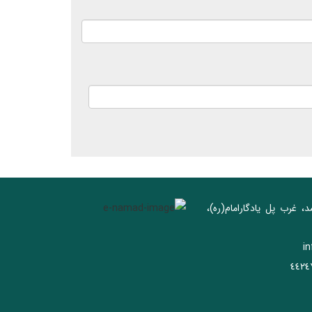
د، غرب پل يادگار‌امام(ره)‌،
i