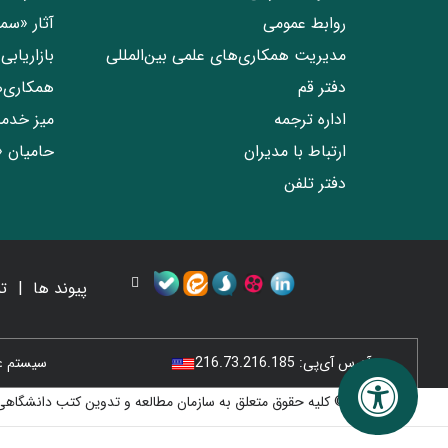
روابط عمومی
آثار «س
مدیریت همکاری‌های علمی بین‌المللی
بازاریاب
دفتر قم
همکاری‌
اداره ترجمه
میز خدم
ارتباط با مدیران
حامیان 
دفتر تلفن
پیوند ها
ت
آدرس آی‌پی:
216.73.216.185
سیستم عامل
© کلیه حقوق متعلق به سازمان مطالعه و تدوین کتب دانشگاهی 