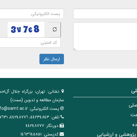
ارسال نظر
لی
نشانی:
تهران، ‌بزرگراه ‌جلال آل‌احم
سازمان مطالعه و تدوین‌ (سمت)
صلی
پست الکترونیکی:
nfo@samt.ac.ir
مت
تلفن:
٤٤٢٣٤٨٤٣، ٤٤٢٤٨٧٧٦، ٤٤٢٤٧٦٣١
ه
دورنگار:
٤٤٢٤٨٧٧٧
پژوهشی و ارزشیابی
کدپستی:
١٤٦٣٦٤٥٨٥١