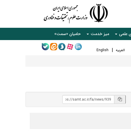
ی علمی
میز خدمت
حامیان «سمت»
العربیه
English