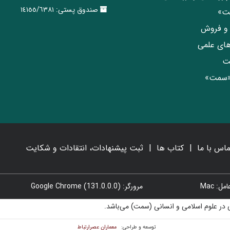
صندوق پستی:
١٤١٥٥/٦٣٨١
مت»
ی و فروش
های علمی
ت
«سمت»
ماس با ما
کتاب ها
ثبت پیشنهادات، انتقادات و شکایت
: Mac
مرورگر: Google Chrome (131.0.0.0)
در علوم اسلامی و انسانی (سمت) می‌باشد.
معماران عصر‌ارتباط
توسعه و طراحی: