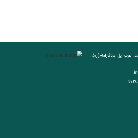
د، غرب پل يادگار‌امام(ره)‌،
i