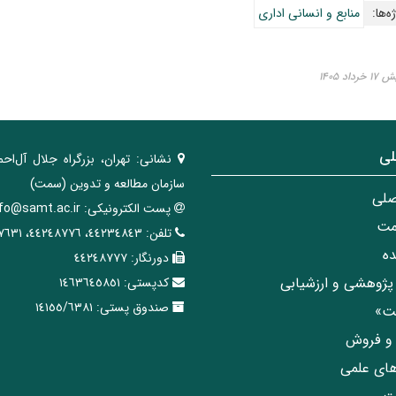
ه‌ها:
منابع و انسانی اداری
اد ۱۴۰۵
لی
نشانی:
تهران، ‌بزرگراه ‌جلال آل‌احم
سازمان مطالعه و تدوین‌ (سمت)
صلی
پست الکترونیکی:
nfo@samt.ac.ir
مت
تلفن:
٤٤٢٣٤٨٤٣، ٤٤٢٤٨٧٧٦، ٤٤٢٤٧٦٣١
ه
دورنگار:
٤٤٢٤٨٧٧٧
پژوهشی و ارزشیابی
کدپستی:
١٤٦٣٦٤٥٨٥١
صندوق پستی:
١٤١٥٥/٦٣٨١
مت»
ی و فروش
های علمی