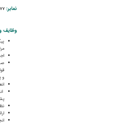
نمابر:
۷
۷
وظایف و 
پیگ
مرت
اجر
صدو
قوا
و پ
انع
انج
پشت
نظا
ارا
انج