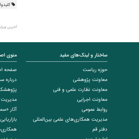
کلیدواژ
آخرین ویرایش ۱۷ خرد
ساختار‌‌ و‌‌ لینک‌های مفید
منوی اص
حوزه ریاست
صفحه ا
معاونت پژوهشی
درباره س
معاونت نظارت علمی و فنی
پژوهشکد
معاونت اجرایی
مدیریت 
روابط عمومی
آثار «س
مدیریت همکاری‌های علمی بین‌المللی
بازاریاب
دفتر قم
همکاری‌