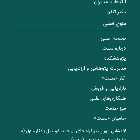
ارتباط با مدیران
دفتر تلفن
منوی اصلی
صفحه اصلی
درباره سمت
پژوهشکده
مدیریت پژوهشی و ارزشیابی
آثار «سمت»
بازاریابی و فروش
همکاری‌های علمی
میز خدمت
حامیان «سمت»
نشانی:
تهران، ‌بزرگراه ‌جلال آل‌احمد، غرب پل يادگار‌امام(ره)‌،
سازمان مطالعه و تدوین‌ (سمت)