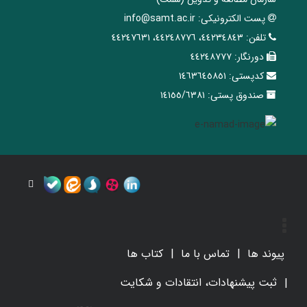
پست الکترونیکی:
info@samt.ac.ir
تلفن:
٤٤٢٣٤٨٤٣، ٤٤٢٤٨٧٧٦، ٤٤٢٤٧٦٣١
دورنگار:
٤٤٢٤٨٧٧٧
کدپستی:
١٤٦٣٦٤٥٨٥١
صندوق پستی:
١٤١٥٥/٦٣٨١
پیوند ها
تماس با ما
کتاب ها
ثبت پیشنهادات، انتقادات و شکایت