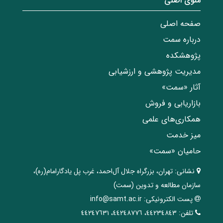
منوی اصلی
صفحه اصلی
درباره سمت
پژوهشکده
مدیریت پژوهشی و ارزشیابی
آثار «سمت»
بازاریابی و فروش
همکاری‌های علمی
میز خدمت
حامیان «سمت»
نشانی:
تهران، ‌بزرگراه ‌جلال آل‌احمد، غرب پل يادگار‌امام(ره)‌،
سازمان مطالعه و تدوین‌ (سمت)
پست الکترونیکی:
info@samt.ac.ir
تلفن:
٤٤٢٣٤٨٤٣، ٤٤٢٤٨٧٧٦، ٤٤٢٤٧٦٣١