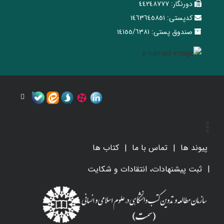
دورنگار:
٤٤٢٤٨٧٧٧
کدپستی:
١٤٦٣٦٤٥٨٥١
صندوق پستی:
١٤١٥٥/٦٣٨١
پیوند ها
تماس با ما
کتاب ها
ثبت پیشنهادات، انتقادات و شکایت