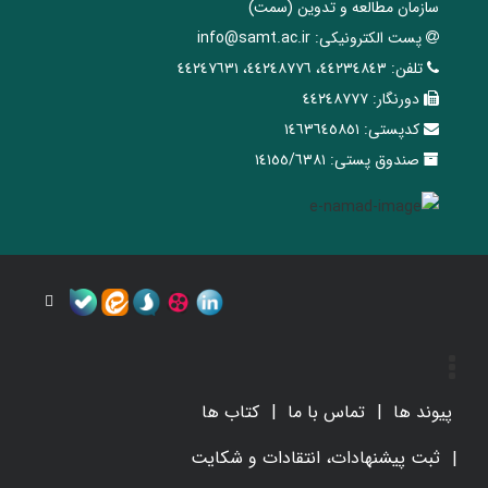
سازمان مطالعه و تدوین‌ (سمت)
پست الکترونیکی:
info@samt.ac.ir
تلفن:
٤٤٢٣٤٨٤٣، ٤٤٢٤٨٧٧٦، ٤٤٢٤٧٦٣١
دورنگار:
٤٤٢٤٨٧٧٧
کدپستی:
١٤٦٣٦٤٥٨٥١
صندوق پستی:
١٤١٥٥/٦٣٨١
پیوند ها
تماس با ما
کتاب ها
ثبت پیشنهادات، انتقادات و شکایت