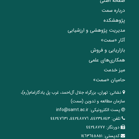
صفحه اصلی
درباره سمت
پژوهشکده
مدیریت پژوهشی و ارزشیابی
آثار «سمت»
بازاریابی و فروش
همکاری‌های علمی
میز خدمت
حامیان «سمت»
نشانی:
تهران، ‌بزرگراه ‌جلال آل‌احمد، غرب پل يادگار‌امام(ره)‌،
سازمان مطالعه و تدوین‌ (سمت)
پست الکترونیکی:
info@samt.ac.ir
تلفن:
٤٤٢٣٤٨٤٣، ٤٤٢٤٨٧٧٦، ٤٤٢٤٧٦٣١
دورنگار:
٤٤٢٤٨٧٧٧
کدپستی:
١٤٦٣٦٤٥٨٥١