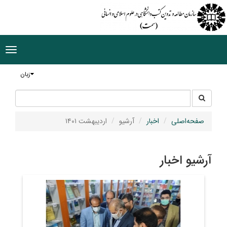
ggle
tion
زبان
جستجو
جستجو
در
سایت
صفحه‌اصلی
اخبار
آرشیو
اردیبهشت ۱۴۰۱
آرشیو اخبار