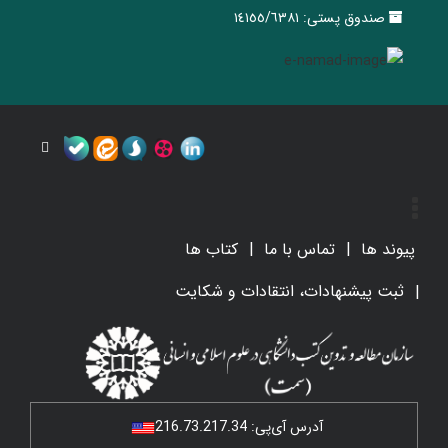
صندوق پستی:
١٤١٥٥/٦٣٨١
پیوند ها
تماس با ما
کتاب ها
ثبت پیشنهادات، انتقادات و شکایت
آدرس آی‌پی:
216.73.217.34