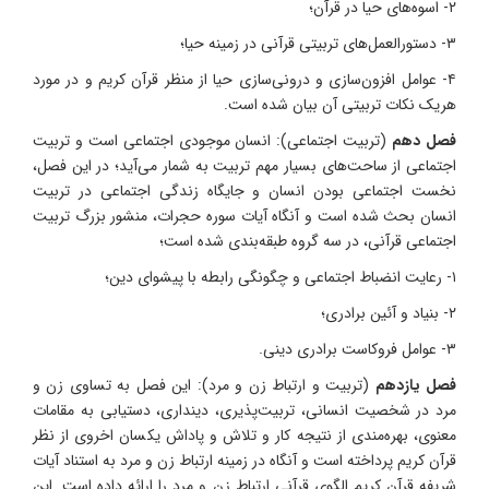
۲- اسوه‌های حیا در قرآن؛
۳- دستورالعمل‌های تربیتی قرآنی در زمینه حیا؛
۴- عوامل افزون‌سازی و درونی‌سازی حیا از منظر قرآن کریم و در مورد
هریک نکات تربیتی آن بیان شده است.
فصل دهم
(تربیت اجتماعی): انسان موجودی اجتماعی است و تربیت
اجتماعی از ساحت‌های بسیار مهم تربیت به شمار می‌آید؛ در این فصل،
نخست اجتماعی بودن انسان و جایگاه زندگی اجتماعی در تربیت
انسان بحث شده است و آنگاه آیات سوره حجرات، منشور بزرگ تربیت
اجتماعی قرآنی، در سه گروه طبقه‌بندی شده است؛
۱- رعایت انضباط اجتماعی و چگونگی رابطه با پیشوای دین؛
۲- بنیاد و آئین برادری؛
۳- عوامل فروکاست برادری دینی.
فصل یازدهم
(تربیت و ارتباط زن و مرد): این فصل به تساوی زن و
مرد در شخصیت انسانی، تربیت‌پذیری، دینداری، دستیابی به مقامات
معنوی، بهره‌مندی از نتیجه کار و تلاش و پاداش یکسان اخروی از نظر
قرآن کریم پرداخته است و آنگاه در زمینه ارتباط زن و مرد به استناد آیات
شریفه قرآن کریم الگوی قرآنی ارتباط زن و مرد را ارائه داده است. این