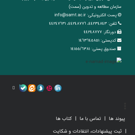
سازمان مطالعه و تدوین‌ (سمت)
پست الکترونیکی:
info@samt.ac.ir
تلفن:
٤٤٢٣٤٨٤٣، ٤٤٢٤٨٧٧٦، ٤٤٢٤٧٦٣١
دورنگار:
٤٤٢٤٨٧٧٧
کدپستی:
١٤٦٣٦٤٥٨٥١
صندوق پستی:
١٤١٥٥/٦٣٨١
پیوند ها
تماس با ما
کتاب ها
ثبت پیشنهادات، انتقادات و شکایت