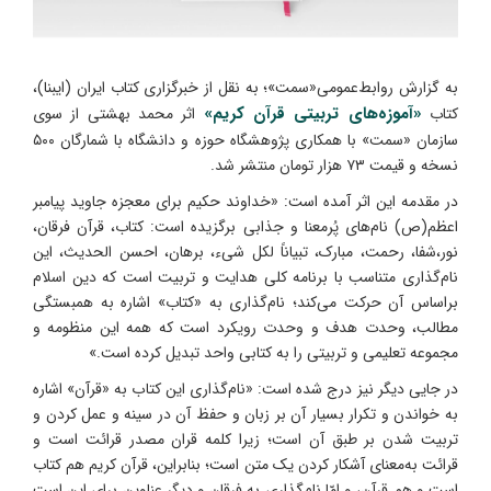
به گزارش روابط‌عمومی«سمت»؛ به نقل از خبرگزاری کتاب ایران (ایبنا)،
«آموزه‌های تربیتی قرآن کریم»
کتاب
اثر محمد بهشتی از سوی
سازمان «سمت» با همکاری پژوهشگاه حوزه و دانشگاه با شمارگان ۵۰۰
نسخه و قیمت ۷۳ هزار تومان منتشر شد.
در مقدمه این اثر آمده است: «خداوند حکیم برای معجزه جاوید پیامبر
اعظم(ص) نام‌های پُرمعنا و جذابی برگزیده است: کتاب، قرآن فرقان،
نور،شفا، رحمت، مبارک، تبیاناً لکل شیء، برهان، احسن الحدیث، این
نام‌گذاری متناسب با برنامه کلی هدایت و تربیت است که دین اسلام
براساس آن حرکت می‌کند؛ نام‌گذاری به «کتاب» اشاره به همبستگی
مطالب، وحدت هدف و وحدت رویکرد است که همه این منظومه و
مجموعه تعلیمی و تربیتی را به کتابی واحد تبدیل کرده است.»
در جایی دیگر نیز درج شده است: «نام‌گذاری این کتاب به «قرآن» اشاره
به خواندن و تکرار بسیار آن بر زبان‌ و حفظ آن در سینه‌ و عمل کردن و
تربیت شدن بر طبق آن است؛ زیرا کلمه قران مصدر قرائت است و
قرائت به‌معنای آشکار کردن یک متن است؛ بنابراین، قرآن کریم هم کتاب
است و هم قرآن، و امّا نام‌گذاری به فرقان و دیگر عناوین برای این است