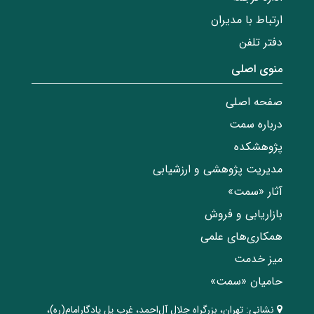
ارتباط با مدیران
دفتر تلفن
منوی اصلی
صفحه اصلی
درباره سمت
پژوهشکده
مدیریت پژوهشی و ارزشیابی
آثار «سمت»
بازاریابی و فروش
همکاری‌های علمی
میز خدمت
حامیان «سمت»
نشانی:
تهران، ‌بزرگراه ‌جلال آل‌احمد، غرب پل يادگار‌امام(ره)‌،