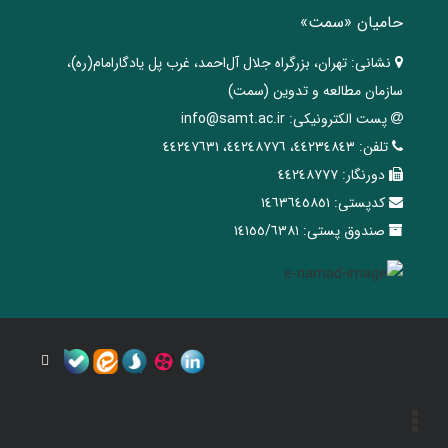
حامیان «سمت»
نشانی:
تهران، ‌بزرگراه ‌جلال آل‌احمد، غرب پل يادگار‌امام(ره)‌،
سازمان مطالعه و تدوین‌ (سمت)
پست الکترونیکی:
info@samt.ac.ir
تلفن:
٤٤٢٣٤٨٤٣، ٤٤٢٤٨٧٧٦، ٤٤٢٤٧٦٣١
دورنگار:
٤٤٢٤٨٧٧٧
کدپستی:
١٤٦٣٦٤٥٨٥١
صندوق پستی:
١٤١٥٥/٦٣٨١