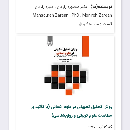
نویسنده(ها) :
دکتر منصوره زارعان ، منیره زارعان
Mansoureh Zarean , PhD , Monireh Zarean
قیمت
: ۹۸۰٬۰۰۰ ریال
تاریخ انتشار
: اسفند ۱۴۰۲
روش تحقیق تطبیقی در علوم انسانی (با تأکید بر
مطالعات علوم تربیتی و روان‌‌شناسی)
کد کتاب
: ۲۳۱۷