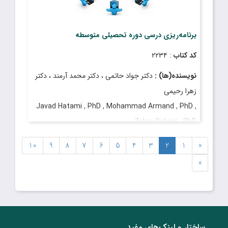
برنامه‌‌ریزی درسی دوره تحصیلی متوسطه
کد کتاب
: ۲۲۳۴
نویسنده(ها) :
دکتر جواد حاتمی ، دکتر محمد آرمند ، دکتر
زهرا رحیمی
Javad Hatami , PhD , Mohammad Armand , PhD ,
Zahra Rahimi , PhD
قیمت
: ۲٬۷۰۰٬۰۰۰ ریال
10
9
8
7
6
5
4
3
2
1
«
تاریخ انتشار
: شهریور ۱۴۰۴
»
ساختار‌‌ و‌‌ لینک‌های مفید