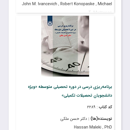
John M. Ivancevich , Robert Konopaske , Michael
T. Matteson
مترجم(ها) :
دکتر غلامرضا شمس
Gholamreza Shams , PhD
قیمت
: ۷۳۰٬۰۰۰ ریال
تاریخ انتشار
: مهر ۱۳۹۸
برنامه‌‌ریزی درسی در دوره تحصیلی متوسطه «ویژه
دانشجویان تحصیلات تکمیلی»
کد کتاب
: ۲۲۸۹
نویسنده(ها) :
دکتر حسن ملکی
Hassan Maleki , PhD