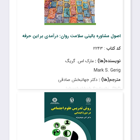
اصول مشاوره بالینی سلامت روان: درآمدی بر این حرفه
کد کتاب
: ۲۲۴۳
نویسنده(ها) :
مارک اس. گریگ
Mark S. Gerig
مترجم(ها) :
دکتر جهانبخش صادقی
Jahanbakhsh Sadeghi , PhD
قیمت
: ۵٬۶۵۰٬۰۰۰ ریال
تاریخ انتشار
: دی ۱۴۰۳