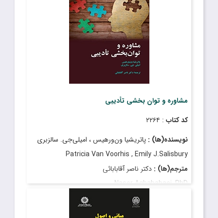
مشاوره و توان بخشی تأدیبی
کد کتاب
: ۲۲۶۴
نویسنده(ها) :
پاتریشیا ون‌ورهیس ، امیلی‌جی. ‌سالزبری
Patricia Van Voorhis , Emily J.Salisbury
مترجم(ها) :
دکتر ناصر آقابابائی
Naser Aghababaei, PhD
قیمت
: ۵٬۹۵۰٬۰۰۰ ریال
تاریخ انتشار
: دی ۱۴۰۳