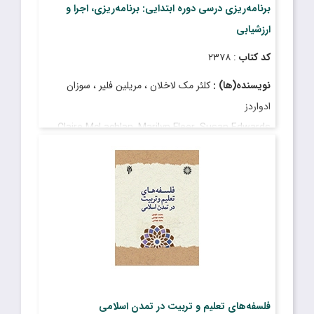
برنامه‌ریزی درسی دوره ابتدایی: برنامه‌ریزی، اجرا و
ارزشیابی
کد کتاب
: ۲۳۷۸
نویسنده(ها) :
کلئر مک لاخلان ، مریلین فلیر ، سوزان
ادواردز
Claire McLachlan, Marilyn Fleer, Susan Edwards
مترجم(ها) :
دکتر محمد جوادی‌پور ، سید صادق موسوی ،
دکتر مرتضی بازدار قمچی‌قیه ، مریم بنی‌عامریان
Mohammad Javadipour , PhD , Seyyed Sadegh
Moosavi , Morteza Bazdar Ghamchighie , PhD ,
Maryam Baniamerian
قیمت
: ۱٬۳۰۰٬۰۰۰ ریال
تاریخ انتشار
: اسفند ۱۴۰۲
فلسفه‌های تعلیم و تربیت در تمدن اسلامی