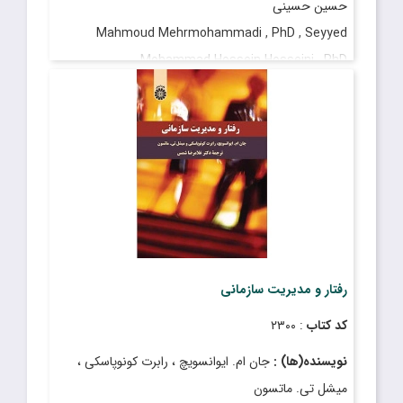
حسین حسینی
Mahmoud Mehrmohammadi , PhD , Seyyed
Mohammad Hossein Hosseini , PhD
قیمت
: ۳٬۶۵۰٬۰۰۰ ریال
تاریخ انتشار
: شهریور ۱۴۰۴
رفتار و مدیریت سازمانی
کد کتاب
: ۲۳۰۰
نویسنده(ها) :
جان ام. ایوانسویچ ، رابرت کونوپاسکی ،
میشل تی. ماتسون