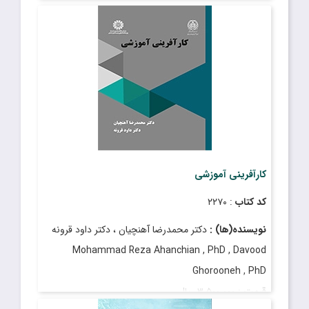
تاریخ انتشار
: شهریور ۱۴۰۴
کارآفرینی آموزشی
کد کتاب
: ۲۲۷۰
نویسنده(ها) :
دکتر محمدرضا آهنچیان ، دکتر داود قرونه
Mohammad Reza Ahanchian , PhD , Davood
Ghorooneh , PhD
قیمت
: ۳٬۵۰۰٬۰۰۰ ریال