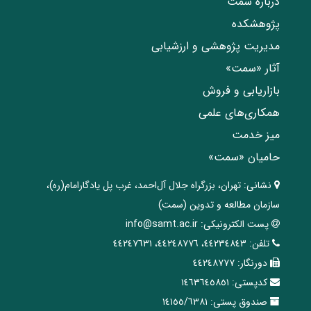
درباره سمت
پژوهشکده
مدیریت پژوهشی و ارزشیابی
آثار «سمت»
بازاریابی و فروش
همکاری‌های علمی
میز خدمت
حامیان «سمت»
نشانی:
تهران، ‌بزرگراه ‌جلال آل‌احمد، غرب پل يادگار‌امام(ره)‌،
سازمان مطالعه و تدوین‌ (سمت)
پست الکترونیکی:
info@samt.ac.ir
تلفن:
٤٤٢٣٤٨٤٣، ٤٤٢٤٨٧٧٦، ٤٤٢٤٧٦٣١
دورنگار:
٤٤٢٤٨٧٧٧
کدپستی:
١٤٦٣٦٤٥٨٥١
صندوق پستی:
١٤١٥٥/٦٣٨١