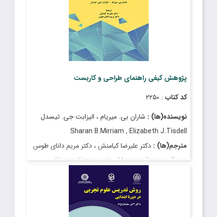
پژوهش کیفی راهنمای طراحی و کاربست
کد کتاب
: ۲۲۵۰
نویسنده(ها) :
شاران بی. میریام ، الیزابت جی. تیسدل
Sharan B.Mirriam , Elizabeth J.Tisdell
مترجم(ها) :
دکتر علیرضا کیامنش ، دکتر مریم دانای طوس
Alireza Kiamanesh ، Maryam Danaye Tous
قیمت
: ۲٬۸۰۰٬۰۰۰ ریال
تاریخ انتشار
: شهریور ۱۴۰۲