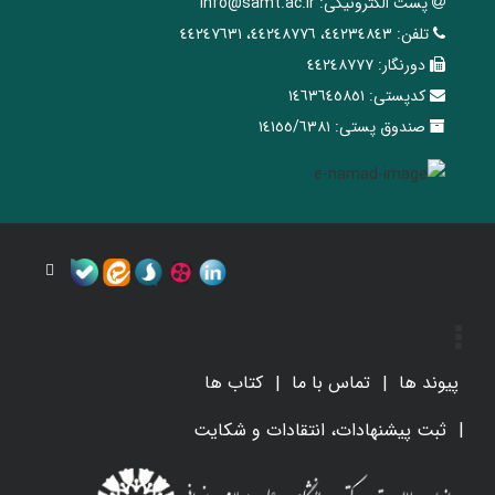
پست الکترونیکی:
info@samt.ac.ir
تلفن:
٤٤٢٣٤٨٤٣، ٤٤٢٤٨٧٧٦، ٤٤٢٤٧٦٣١
دورنگار:
٤٤٢٤٨٧٧٧
کدپستی:
١٤٦٣٦٤٥٨٥١
صندوق پستی:
١٤١٥٥/٦٣٨١
پیوند ها
تماس با ما
کتاب ها
ثبت پیشنهادات، انتقادات و شکایت