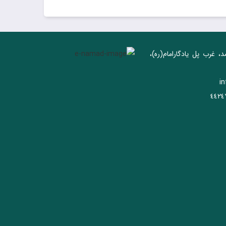
ریخ انتشار
: شهریور ۱۴۰۴
د، غرب پل يادگار‌امام(ره)‌،
i