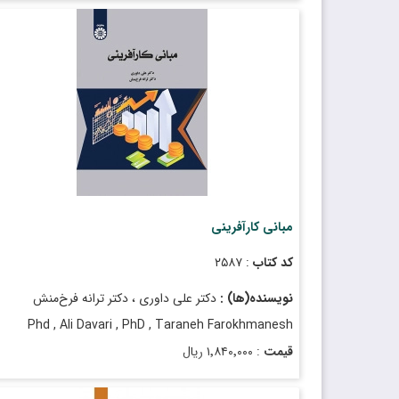
تاریخ انتشار
: اسفند ۱۴۰۳
مبانی کارآفرینی
کد کتاب
: ۲۵۸۷
نویسنده(ها) :
دکتر علی داوری ، دکتر ترانه فرخ‌منش
Phd , Ali Davari , PhD , Taraneh Farokhmanesh
قیمت
: ۱٬۸۴۰٬۰۰۰ ریال
تاریخ انتشار
: مرداد ۱۴۰۴