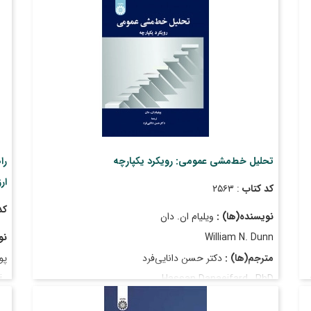
قیمت
: ۲٬۳۰۰٬۰۰۰ ریال
تاریخ انتشار
: اسفند ۱۴۰۲
تحلیل خط‌مشی عمومی: رویکرد یکپارچه
را
ار
کد کتاب
: ۲۵۶۳
کد
نویسنده(ها) :
ویلیام ان. دان
William N. Dunn
نو
مترجم(ها) :
دکتر حسن دانایی‌فرد
پو
 ,
Hassan Danaeifard , PhD
قیمت
: ۷٬۴۰۰٬۰۰۰ ریال
hD