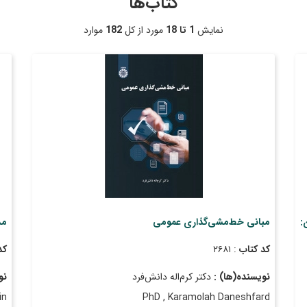
کتاب‌ها
نمایش
1 تا 18
مورد از کل
182
موارد
:
مبانی خط‌مشی‌گذاری عمومی
مد
کد کتاب
: ۲۶۸۱
کد
نویسنده(ها) :
دکتر کرم‌‎اله دانش‌فرد
نو
in
PhD , Karamolah Daneshfard