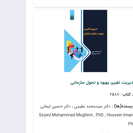
ریخ انتشار
: اسفند ۱۴۰۳
یریت تغییر، بهبود و تحول سازمانی
 کتاب
: ۲۵۸۸
یسنده(ها) :
دکتر سیدمحمد مقیمی ، دکتر حسین ایمانی
Seyed Mohammad Moghimi , PhD , Hossein Imani
P
مت
: ۲٬۰۰۰٬۰۰۰ ریال