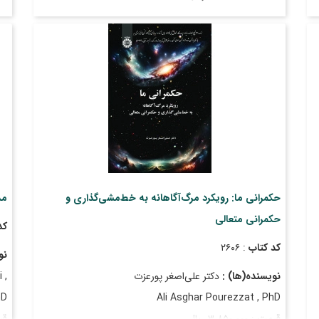
تاریخ انتشار
: آذر ۱۴۰۴
تا
حکمرانی ما: رویکرد مرگ‌آگاهانه به خط‌مشی‌گذاری و
مد
حکمرانی متعالی
کد
کد کتاب
: ۲۶۰۶
نو
نویسنده(ها) :
دکتر علی‌اصغر پورعزت
 ,
hD
Ali Asghar Pourezzat , PhD
قیمت
: ۳٬۸۵۰٬۰۰۰ ریال
قی