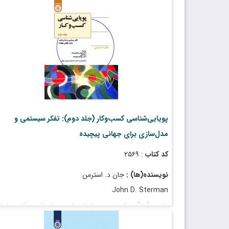
پویایی‌شناسی کسب‌‌وکار (جلد دوم): تفکر سیستمی و
مدل‌سازی برای جهانی پیچیده
کد کتاب
: ۲۵۶۹
نویسنده(ها) :
جان د. استرمن
John D. Sterman
مترجم(ها) :
دکتر هومن پشوتنی‌زاده، رضا ملکی، دکتر سولماز
فرج‌زاده