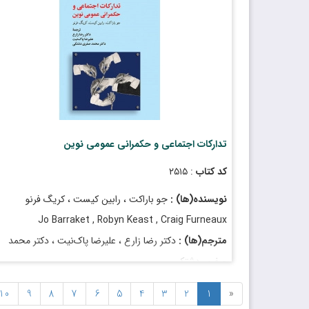
Hooman Pashootanizadeh , PhD , Reza Maleki ,
Solmaz Farajzadeh , PhDl
قیمت
: ۷٬۲۰۰٬۰۰۰ ریال
تاریخ انتشار
: آذر ۱۴۰۳
تدارکات اجتماعی و حکمرانی عمومی نوین
کد کتاب
: ۲۵۱۵
نویسنده(ها) :
جو باراکت ، رابین کیست ، کریگ فرنو
Jo Barraket , Robyn Keast , Craig Furneaux
مترجم(ها) :
دکتر رضا زارع ، علیرضا پاک‌نیت ، دکتر محمد
صفری دشتکی
Reza Zare , PhD , Alireza Pakniyat , Mohammad
10
9
8
7
6
5
4
3
2
1
«
Safari Dashtaki , PhD