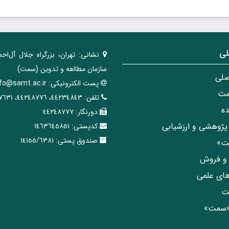
تاریخ انتشار
: خرداد ۱۴۰۴
تا
لی
نشانی:
تهران، ‌بزرگراه ‌جلال آل‌احم
سازمان مطالعه و تدوین‌ (سمت)
صلی
پست الکترونیکی:
nfo@samt.ac.ir
مت
تلفن:
٤٤٢٣٤٨٤٣، ٤٤٢٤٨٧٧٦، ٤٤٢٤٧٦٣١
ه
دورنگار:
٤٤٢٤٨٧٧٧
پژوهشی و ارزشیابی
کدپستی:
١٤٦٣٦٤٥٨٥١
صندوق پستی:
١٤١٥٥/٦٣٨١
مت»
ی و فروش
های علمی
ت
«سمت»