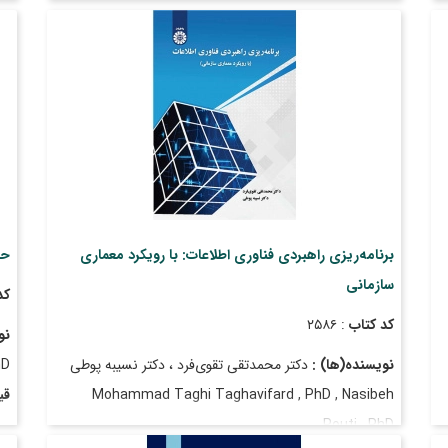
تاریخ انتشار
: خرداد ۱۴۰۴
تا
برنامه‌ریزی راهبردی فناوری اطلاعات: با رویکرد معماری
حف
سازمانی
کد
کد کتاب
: ۲۵۸۶
نو
نویسنده(ها) :
دکتر محمدتقی تقوی‌فرد ، دکتر نسیبه پوطی
hD
Mohammad Taghi Taghavifard , PhD , Nasibeh
قی
Pouti , PhD
تا