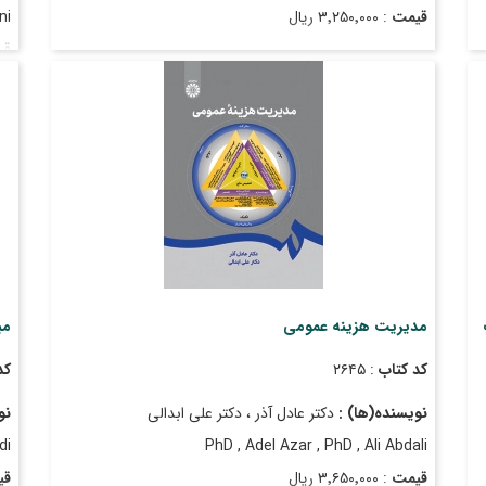
قیمت
: ۳٬۲۵۰٬۰۰۰ ریال
ni
قی
تاریخ انتشار
: آذر ۱۴۰۴
تا
مدیریت هزینه عمومی
مب
کد کتاب
: ۲۶۴۵
کد
نویسنده(ها) :
دکتر عادل آذر ، دکتر علی ابدالی
نو
di
PhD , Adel Azar , PhD , Ali Abdali
قیمت
: ۳٬۶۵۰٬۰۰۰ ریال
قی