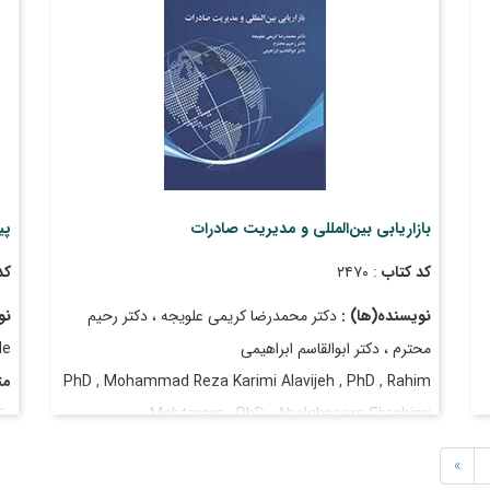
قی
تاریخ انتشار
: بهمن ۱۴۰۳
تا
بازاریابی بین‌المللی و مدیریت صادرات
پی
کد کتاب
: ۲۴۷۰
کد
نویسنده(ها) :
دکتر محمدرضا کریمی علویجه ، دکتر رحیم
نو
محترم ، دکتر ابوالقاسم ابراهیمی
de
PhD , Mohammad Reza Karimi Alavijeh , PhD , Rahim
مت
Mohtaram , PhD , Abolghasem Ebrahimi
دک
قیمت
: ۶٬۶۵۰٬۰۰۰ ریال
قی
»