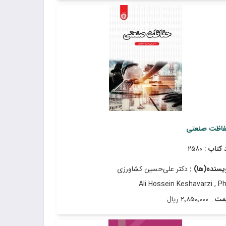
ریخ انتشار
: اسفند ۱۴۰۲
اظت صنعتی
 کتاب
: ۲۵۸۰
یسنده(ها) :
دکتر علی‌حسین کشاورزی
Ali Hossein Keshavarzi , P
مت
: ۲٬۸۵۰٬۰۰۰ ریال
ریخ انتشار
: اسفند ۱۴۰۲