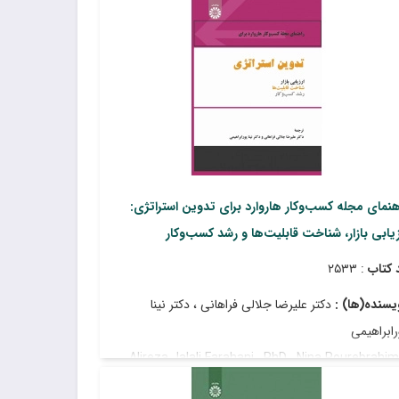
هنمای مجله کسب‌وکار هاروارد برای تدوین استراتژی:
زیابی بازار، شناخت قابلیت‌ها و رشد کسب‌وکار
 کتاب
: ۲۵۳۳
یسنده(ها) :
دکتر علیرضا جلالی فراهانی ، دکتر نینا
رابراهیمی
Alireza Jalali Farahani , PhD , Nina Pourebrahimi
P