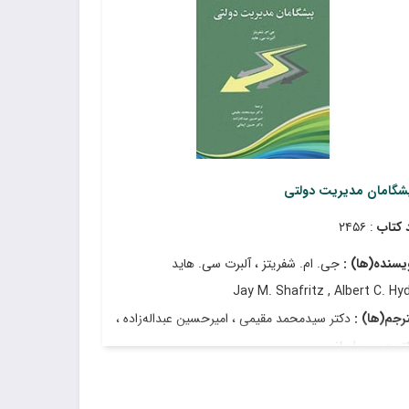
مت
: ۱٬۵۵۰٬۰۰۰ ریال
ریخ انتشار
: اسفند ۱۴۰۱
شگامان مدیریت دولتی
 کتاب
: ۲۴۵۶
یسنده(ها) :
جی. ام. شفریتز ، آلبرت سی. هاید
Jay M. Shafritz , Albert C. Hy
رجم(ها) :
دکتر سیدمحمد مقیمی ، امیرحسین عبداله‌زاده ،
تر حسین ایمانی
مت
: ۹٬۷۵۰٬۰۰۰ ریال