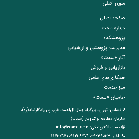
منوی اصلی
صفحه اصلی
درباره سمت
پژوهشکده
مدیریت پژوهشی و ارزشیابی
آثار «سمت»
بازاریابی و فروش
همکاری‌های علمی
میز خدمت
حامیان «سمت»
نشانی:
تهران، ‌بزرگراه ‌جلال آل‌احمد، غرب پل يادگار‌امام(ره)‌،
سازمان مطالعه و تدوین‌ (سمت)
پست الکترونیکی:
info@samt.ac.ir
تلفن:
٤٤٢٣٤٨٤٣، ٤٤٢٤٨٧٧٦، ٤٤٢٤٧٦٣١