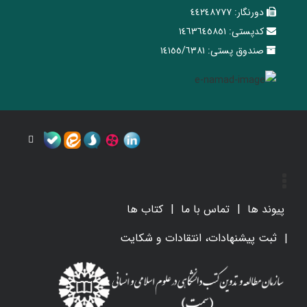
دورنگار:
٤٤٢٤٨٧٧٧
کدپستی:
١٤٦٣٦٤٥٨٥١
صندوق پستی:
١٤١٥٥/٦٣٨١
پیوند ها
تماس با ما
کتاب ها
ثبت پیشنهادات، انتقادات و شکایت