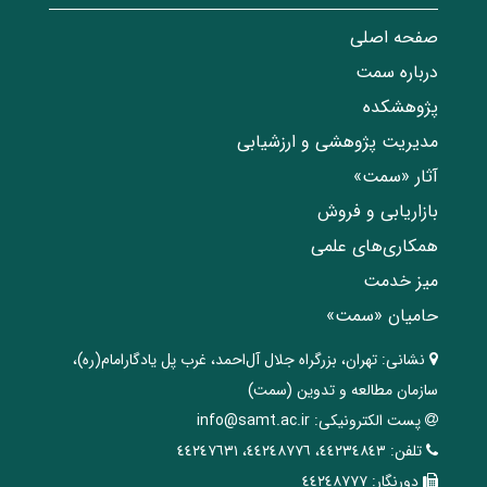
صفحه اصلی
درباره سمت
پژوهشکده
مدیریت پژوهشی و ارزشیابی
آثار «سمت»
بازاریابی و فروش
همکاری‌های علمی
میز خدمت
حامیان «سمت»
نشانی:
تهران، ‌بزرگراه ‌جلال آل‌احمد، غرب پل يادگار‌امام(ره)‌،
سازمان مطالعه و تدوین‌ (سمت)
پست الکترونیکی:
info@samt.ac.ir
تلفن:
٤٤٢٣٤٨٤٣، ٤٤٢٤٨٧٧٦، ٤٤٢٤٧٦٣١
دورنگار:
٤٤٢٤٨٧٧٧