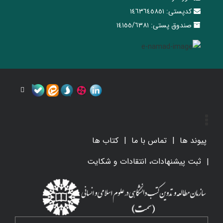
کدپستی:
١٤٦٣٦٤٥٨٥١
صندوق پستی:
١٤١٥٥/٦٣٨١
پیوند ها
تماس با ما
کتاب ها
ثبت پیشنهادات، انتقادات و شکایت