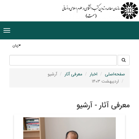
ggle
tion
زبان
جستجو
جستجو
در
سایت
صفحه‌اصلی
اخبار
معرفی آثار
آرشیو
اردیبهشت ۱۴۰۳
معرفی آثار - آرشیو