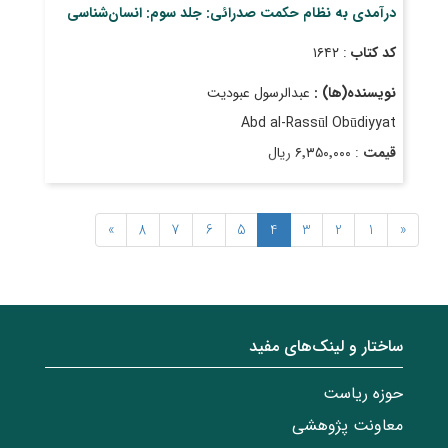
درآمدی به نظام حکمت صدرائی: جلد سوم: انسان‌شناسی
کد کتاب
: ۱۶۴۲
نویسنده(ها) :
عبدالرسول عبودیت
Abd al-Rassūl Obūdiyyat
قیمت
: ۶٬۳۵۰٬۰۰۰ ریال
تاریخ انتشار
: مهر ۱۴۰۴
»
8
7
6
5
4
3
2
1
«
ساختار‌‌ و‌‌ لینک‌های مفید
حوزه ریاست
معاونت پژوهشی