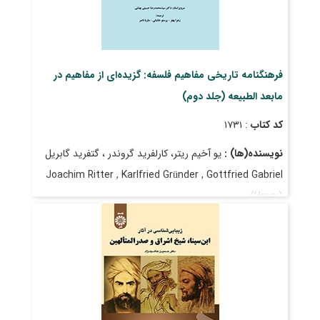
فرهنگنامه تاریخی مفاهیم فلسفه: گزیده‌ای از مفاهیم در
مابعد الطبیعه (جلد دوم)
کد کتاب
: ۱۷۳۱
نویسنده(ها) :
یو آخیم ریتر، کارلفرید گروندر ، گتفرید گابریل
Joachim Ritter , Karlfried Gründer , Gottfried Gabriel
(Hrsg.)
مترجم(ها) :
زهرا بهفر، پرستو خانبانی ، ماریا ناصر
Zahra Behfar , Parasto Khanbani , Mariya Naser
قیمت
: ۶٬۵۵۰٬۰۰۰ ریال
تاریخ انتشار
: شهریور ۱۴۰۳