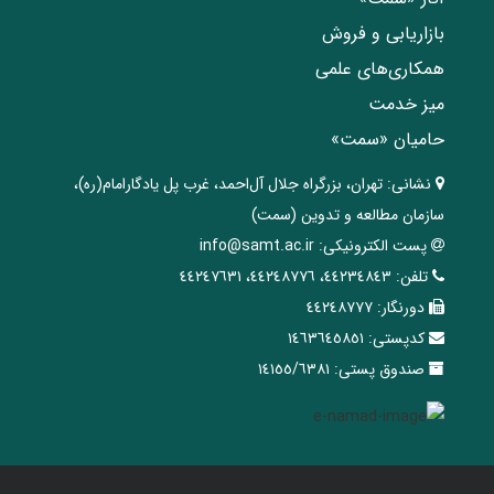
بازاریابی و فروش
همکاری‌های علمی
میز خدمت
حامیان «سمت»
نشانی:
تهران، ‌بزرگراه ‌جلال آل‌احمد، غرب پل يادگار‌امام(ره)‌،
سازمان مطالعه و تدوین‌ (سمت)
پست الکترونیکی:
info@samt.ac.ir
تلفن:
٤٤٢٣٤٨٤٣، ٤٤٢٤٨٧٧٦، ٤٤٢٤٧٦٣١
دورنگار:
٤٤٢٤٨٧٧٧
کدپستی:
١٤٦٣٦٤٥٨٥١
صندوق پستی:
١٤١٥٥/٦٣٨١