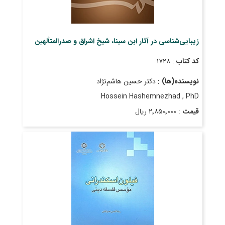
زیبایی‌شناسی در آثار ابن سینا، شیخ اشراق و صدرالمتألهین
کد کتاب
: ۱۷۲۸
نویسنده(ها) :
دکتر حسین هاشم‌نژاد
Hossein Hashemnezhad , PhD
قیمت
: ۲٬۸۵۰٬۰۰۰ ریال
تاریخ انتشار
: دی ۱۳۹۸