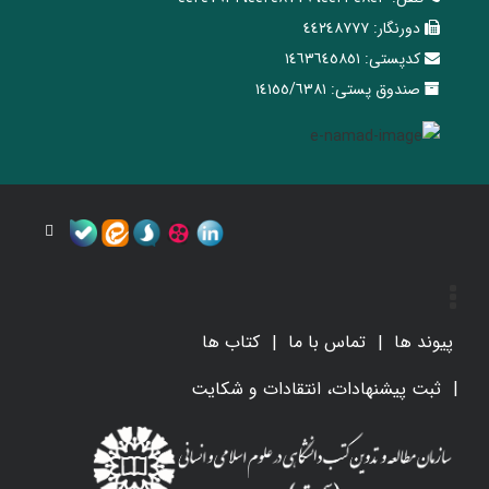
دورنگار:
٤٤٢٤٨٧٧٧
کدپستی:
١٤٦٣٦٤٥٨٥١
صندوق پستی:
١٤١٥٥/٦٣٨١
پیوند ها
تماس با ما
کتاب ها
ثبت پیشنهادات، انتقادات و شکایت