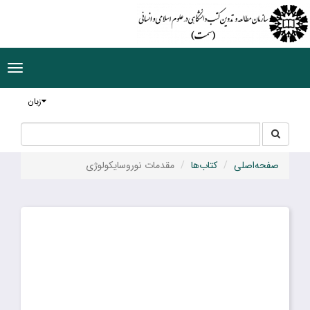
ggle
tion
زبان
جستجو
جستجو
در
سایت
صفحه‌اصلی
کتاب‌ها
مقدمات نوروسایکولوژى