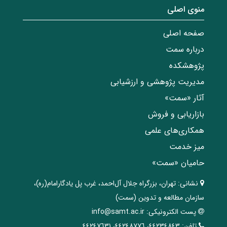
منوی اصلی
صفحه اصلی
درباره سمت
پژوهشکده
مدیریت پژوهشی و ارزشیابی
آثار «سمت»
بازاریابی و فروش
همکاری‌های علمی
میز خدمت
حامیان «سمت»
نشانی:
تهران، ‌بزرگراه ‌جلال آل‌احمد، غرب پل يادگار‌امام(ره)‌،
سازمان مطالعه و تدوین‌ (سمت)
پست الکترونیکی:
info@samt.ac.ir
تلفن:
٤٤٢٣٤٨٤٣، ٤٤٢٤٨٧٧٦، ٤٤٢٤٧٦٣١