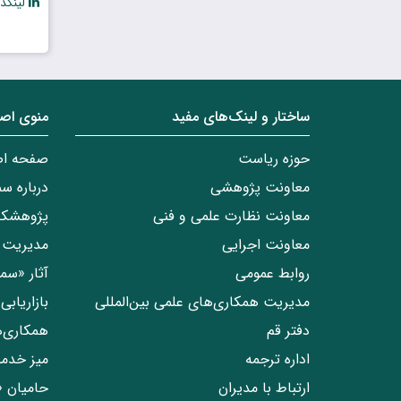
لینکد
ساختار‌‌ و‌‌ لینک‌های مفید
منوی اص
حوزه ریاست
صفحه ا
معاونت پژوهشی
درباره س
معاونت نظارت علمی و فنی
پژوهشکد
معاونت اجرایی
مدیریت 
روابط عمومی
آثار «س
مدیریت همکاری‌های علمی بین‌المللی
بازاریاب
دفتر قم
همکاری‌
اداره ترجمه
میز خدم
ارتباط با مدیران
حامیان 