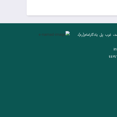
د، غرب پل يادگار‌امام(ره)‌،
i