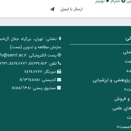
ین
تلگرام
توییتر
ارسال با ایمیل:
لی
نشانی:
تهران، ‌بزرگراه ‌جلال آل‌احم
سازمان مطالعه و تدوین‌ (سمت)
صلی
پست الکترونیکی:
nfo@samt.ac.ir
مت
تلفن:
٤٤٢٣٤٨٤٣، ٤٤٢٤٨٧٧٦، ٤٤٢٤٧٦٣١
ه
دورنگار:
٤٤٢٤٨٧٧٧
پژوهشی و ارزشیابی
کدپستی:
١٤٦٣٦٤٥٨٥١
صندوق پستی:
١٤١٥٥/٦٣٨١
مت»
ی و فروش
های علمی
ت
«سمت»