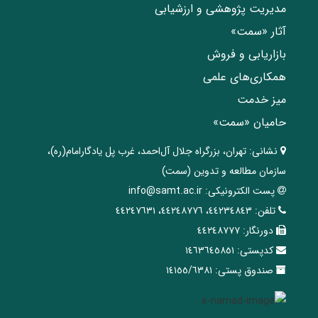
مدیریت پژوهشی و ارزشیابی
آثار «سمت»
بازاریابی و فروش
همکاری‌های علمی
میز خدمت
حامیان «سمت»
نشانی:
تهران، ‌بزرگراه ‌جلال آل‌احمد، غرب پل يادگار‌امام(ره)‌،
سازمان مطالعه و تدوین‌ (سمت)
پست الکترونیکی:
info@samt.ac.ir
تلفن:
٤٤٢٣٤٨٤٣، ٤٤٢٤٨٧٧٦، ٤٤٢٤٧٦٣١
دورنگار:
٤٤٢٤٨٧٧٧
کدپستی:
١٤٦٣٦٤٥٨٥١
صندوق پستی:
١٤١٥٥/٦٣٨١