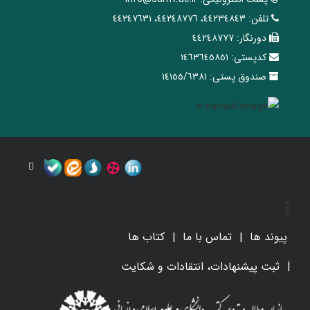
تلفن:
٤٤٢٣٤٨٤٣، ٤٤٢٤٨٧٧٦، ٤٤٢٤٧٦٣١
دورنگار:
٤٤٢٤٨٧٧٧
کدپستی:
١٤٦٣٦٤٥٨٥١
صندوق پستی:
١٤١٥٥/٦٣٨١
پیوند ها
تماس با ما
کتاب ها
ثبت پیشنهادات، انتقادات و شکایت