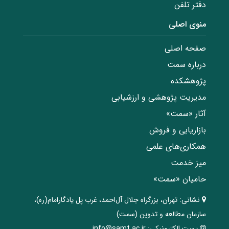
دفتر تلفن
منوی اصلی
صفحه اصلی
درباره سمت
پژوهشکده
مدیریت پژوهشی و ارزشیابی
آثار «سمت»
بازاریابی و فروش
همکاری‌های علمی
میز خدمت
حامیان «سمت»
نشانی:
تهران، ‌بزرگراه ‌جلال آل‌احمد، غرب پل يادگار‌امام(ره)‌،
سازمان مطالعه و تدوین‌ (سمت)
پست الکترونیکی:
info@samt.ac.ir