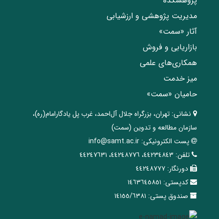
پژوهشکده
مدیریت پژوهشی و ارزشیابی
آثار «سمت»
بازاریابی و فروش
همکاری‌های علمی
میز خدمت
حامیان «سمت»
نشانی:
تهران، ‌بزرگراه ‌جلال آل‌احمد، غرب پل يادگار‌امام(ره)‌،
سازمان مطالعه و تدوین‌ (سمت)
پست الکترونیکی:
info@samt.ac.ir
تلفن:
٤٤٢٣٤٨٤٣، ٤٤٢٤٨٧٧٦، ٤٤٢٤٧٦٣١
دورنگار:
٤٤٢٤٨٧٧٧
کدپستی:
١٤٦٣٦٤٥٨٥١
صندوق پستی:
١٤١٥٥/٦٣٨١