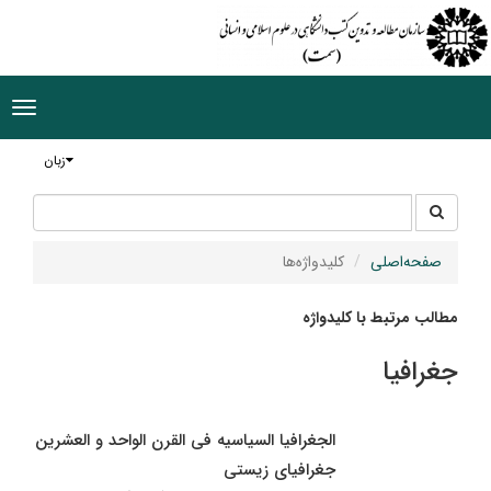
ggle
tion
زبان
جستجو
جستجو
در
سایت
صفحه‌اصلی
کلیدواژه‌ها
مطالب مرتبط با کلیدواژه
جغرافیا
الجغرافیا السیاسیه فی القرن الواحد و العشرین
جغرافیاى زیستى