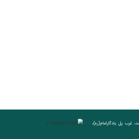
د، غرب پل يادگار‌امام(ره)‌،