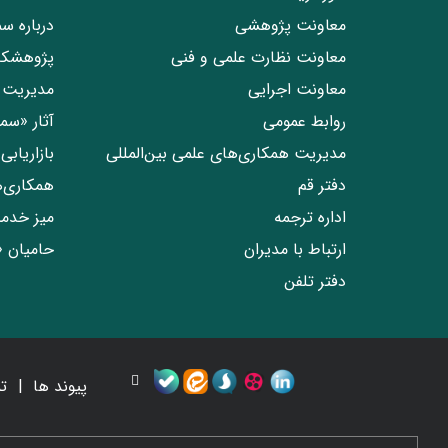
معاونت پژوهشی
درباره س
معاونت نظارت علمی و فنی
پژوهشکد
معاونت اجرایی
مدیریت 
روابط عمومی
آثار «س
مدیریت همکاری‌های علمی بین‌المللی
بازاریاب
دفتر قم
همکاری‌
اداره ترجمه
میز خدم
ارتباط با مدیران
حامیان 
دفتر تلفن
پیوند ها
ت