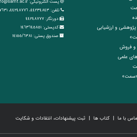
پست الکترونیکی:
nfo@samt.ac.ir
مت
تلفن:
٤٤٢٣٤٨٤٣، ٤٤٢٤٨٧٧٦، ٤٤٢٤٧٦٣١
ه
دورنگار:
٤٤٢٤٨٧٧٧
پژوهشی و ارزشیابی
کدپستی:
١٤٦٣٦٤٥٨٥١
صندوق پستی:
١٤١٥٥/٦٣٨١
مت»
ی و فروش
های علمی
ت
«سمت»
ماس با ما
کتاب ها
ثبت پیشنهادات، انتقادات و شکایت