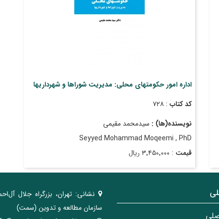
اداره امور حکومتهای محلی: مدیریت شوراها و شهرداریها
کد کتاب
: ۷۲۸
نویسنده(ها) :
سیدمحمد مقیمی
Seyyed Mohammad Moqeemi , PhD
قیمت
: ۳٬۴۵۰٬۰۰۰ ریال
تاریخ انتشار
: آذر ۱۴۰۲
لی
نشانی:
تهران، ‌بزرگراه ‌جلال آل‌احم
سازمان مطالعه و تدوین‌ (سمت)
صلی