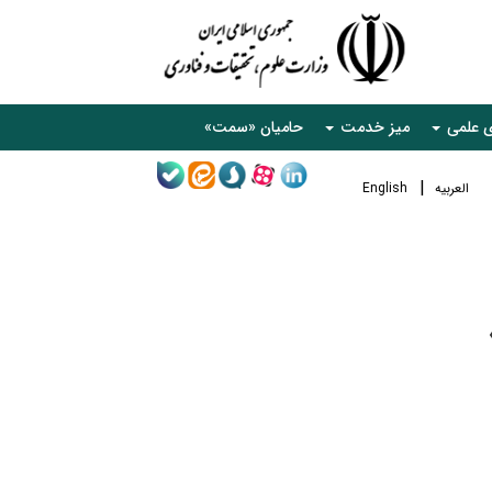
ی علمی
میز خدمت
حامیان «سمت»
العربیه
English