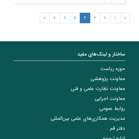
مترجم(ها) :
داوود دانشور
Davood Daneshvar
»
7
6
5
4
3
2
1
«
قیمت
: ۴۰٬۰۰۰ ریال
تاریخ انتشار
: فروردین ۱۳۹۱
ساختار‌‌ و‌‌ لینک‌های مفید
حوزه ریاست
معاونت پژوهشی
معاونت نظارت علمی و فنی
معاونت اجرایی
روابط عمومی
مدیریت همکاری‌های علمی بین‌المللی
دفتر قم
اداره ترجمه