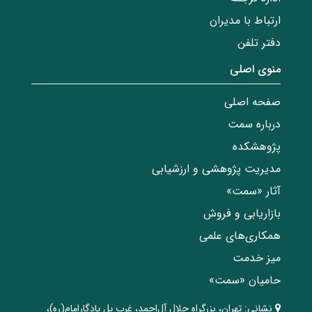
ارتباط با مدیران
دفتر تلفن
منوی اصلی
صفحه اصلی
درباره سمت
پژوهشکده
مدیریت پژوهشی و ارزشیابی
آثار «سمت»
بازاریابی و فروش
همکاری‌های علمی
میز خدمت
حامیان «سمت»
نشانی:
تهران، ‌بزرگراه ‌جلال آل‌احمد، غرب پل يادگار‌امام(ره)‌،