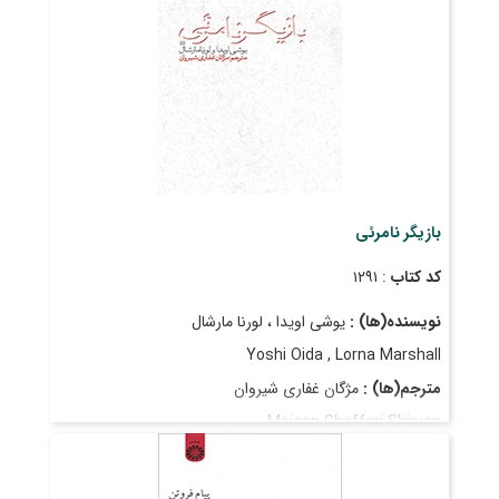
بازیگر نامرئی
کد کتاب
: ۱۲۹۱
نویسنده(ها) :
یوشی اویدا ، لورنا مارشال
Yoshi Oida , Lorna Marshall
مترجم(ها) :
مژگان غفاری شیروان
Mojgan Ghaffari Shirvan
قیمت
: ۱٬۳۵۰٬۰۰۰ ریال