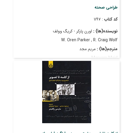
طراحی صحنه
کد کتاب
: ۱۱۹۷
نویسنده(ها) :
اورن پارکر - کریگ وولف
W. Oren Parker , R. Craig Wolf
مترجم(ها) :
مریم مجد
Maryam Majd
قیمت
: ۱۷۵٬۰۰۰ ریال
تاریخ انتشار
: فروردین ۱۳۹۴