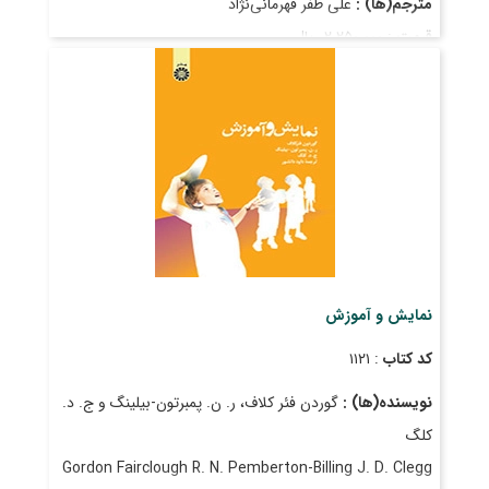
مترجم(ها) :
علی ظفر قهرمانی‌نژاد
قیمت
: ۲٬۲۵۰٬۰۰۰ ریال
تاریخ انتشار
: آبان ۱۴۰۲
نمایش و آموزش
کد کتاب
: ۱۱۲۱
نویسنده(ها) :
گوردن فئر کلاف، ر. ن. پمبرتون-بیلینگ و ج. د.
کلگ
Gordon Fairclough R. N. Pemberton-Billing J. D. Clegg