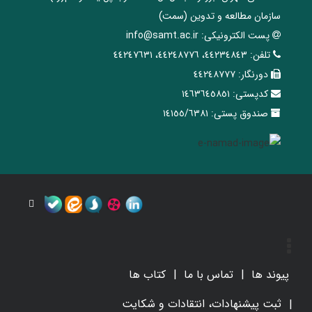
سازمان مطالعه و تدوین‌ (سمت)
پست الکترونیکی:
info@samt.ac.ir
تلفن:
٤٤٢٣٤٨٤٣، ٤٤٢٤٨٧٧٦، ٤٤٢٤٧٦٣١
دورنگار:
٤٤٢٤٨٧٧٧
کدپستی:
١٤٦٣٦٤٥٨٥١
صندوق پستی:
١٤١٥٥/٦٣٨١
پیوند ها
تماس با ما
کتاب ها
ثبت پیشنهادات، انتقادات و شکایت