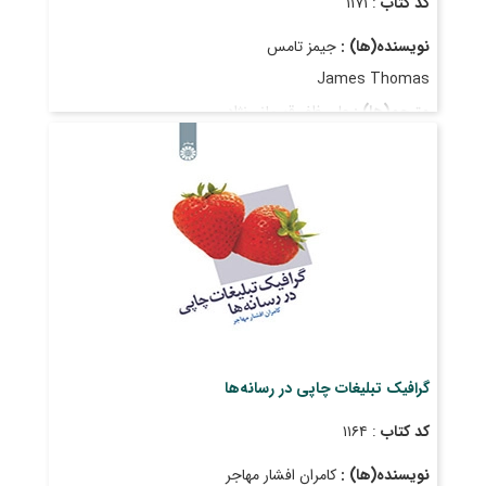
کد کتاب
: ۱۱۷۱
نویسنده(ها) :
جیمز تامس
James Thomas
مترجم(ها) :
علی ظفر قهرمانی‌نژاد
Ali zafar Ghahremani Nejad
قیمت
: ۱٬۶۷۰٬۰۰۰ ریال
تاریخ انتشار
: دی ۱۴۰۲
گرافیک تبلیغات چاپی در رسانه‌ها
کد کتاب
: ۱۱۶۴
نویسنده(ها) :
کامران افشار مهاجر