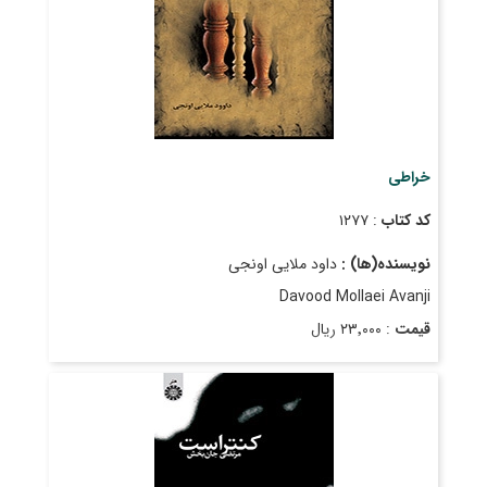
خراطی
کد کتاب
: ۱۲۷۷
نویسنده(ها) :
داود ملایی اونجی
Davood Mollaei Avanji
قیمت
: ۲۳٬۰۰۰ ریال
تاریخ انتشار
: فروردین ۱۳۸۸