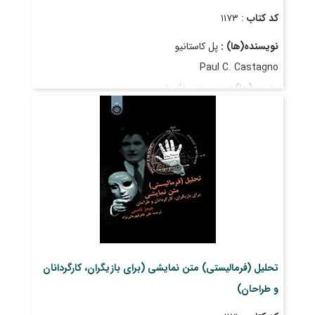
کد کتاب
: ۱۱۷۳
نویسنده(ها) :
پل کاستانیو
Paul C. Castagno
مترجم(ها) :
مهدی نصرالله زاده
M. Nasrollahzadeh
قیمت
: ۲۷٬۵۰۰ ریال
تاریخ انتشار
: فروردین ۱۳۸۷
تحلیل (فرمالیستی) متن نمایشی (برای بازیگران، کارگردانان
و طراحان)