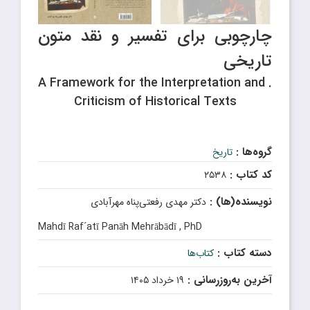
چارچوبی برای تفسیر و نقد متون
تاریخی
. A Framework for the Interpretation and
Criticism of Historical Texts
گروه‌ها :
تاریخ
کد کتاب :
۲۵۳۸
نویسنده(ها) :
دکتر مهدی رفعتی‌پناه مهرآبادی
Mahdī Raf´atī Panāh Mehrābādī , PhD
دسته کتاب :
کتاب‌ها
آخرین به‌روزرسانی :
۱۹ خرداد ۱۴۰۵