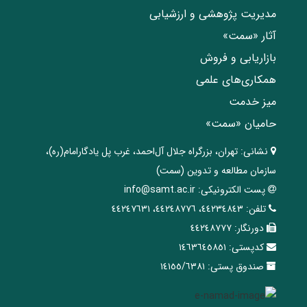
مدیریت پژوهشی و ارزشیابی
آثار «سمت»
بازاریابی و فروش
همکاری‌های علمی
میز خدمت
حامیان «سمت»
نشانی:
تهران، ‌بزرگراه ‌جلال آل‌احمد، غرب پل يادگار‌امام(ره)‌،
سازمان مطالعه و تدوین‌ (سمت)
پست الکترونیکی:
info@samt.ac.ir
تلفن:
٤٤٢٣٤٨٤٣، ٤٤٢٤٨٧٧٦، ٤٤٢٤٧٦٣١
دورنگار:
٤٤٢٤٨٧٧٧
کدپستی:
١٤٦٣٦٤٥٨٥١
صندوق پستی:
١٤١٥٥/٦٣٨١