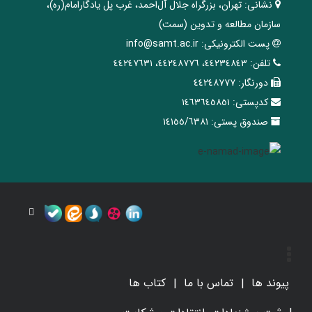
نشانی:
تهران، ‌بزرگراه ‌جلال آل‌احمد، غرب پل يادگار‌امام(ره)‌،
سازمان مطالعه و تدوین‌ (سمت)
پست الکترونیکی:
info@samt.ac.ir
تلفن:
٤٤٢٣٤٨٤٣، ٤٤٢٤٨٧٧٦، ٤٤٢٤٧٦٣١
دورنگار:
٤٤٢٤٨٧٧٧
کدپستی:
١٤٦٣٦٤٥٨٥١
صندوق پستی:
١٤١٥٥/٦٣٨١
پیوند ها
تماس با ما
کتاب ها