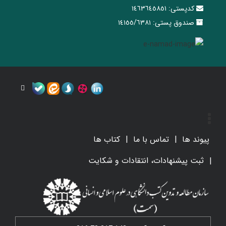
کدپستی:
١٤٦٣٦٤٥٨٥١
صندوق پستی:
١٤١٥٥/٦٣٨١
پیوند ها
تماس با ما
کتاب ها
ثبت پیشنهادات، انتقادات و شکایت