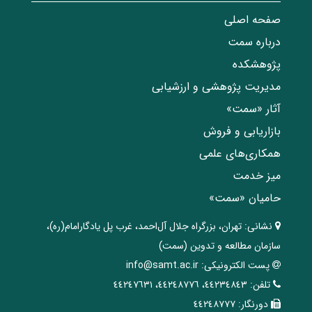
صفحه اصلی
درباره سمت
پژوهشکده
مدیریت پژوهشی و ارزشیابی
آثار «سمت»
بازاریابی و فروش
همکاری‌های علمی
میز خدمت
حامیان «سمت»
نشانی:
تهران، ‌بزرگراه ‌جلال آل‌احمد، غرب پل يادگار‌امام(ره)‌،
سازمان مطالعه و تدوین‌ (سمت)
پست الکترونیکی:
info@samt.ac.ir
تلفن:
٤٤٢٣٤٨٤٣، ٤٤٢٤٨٧٧٦، ٤٤٢٤٧٦٣١
دورنگار:
٤٤٢٤٨٧٧٧