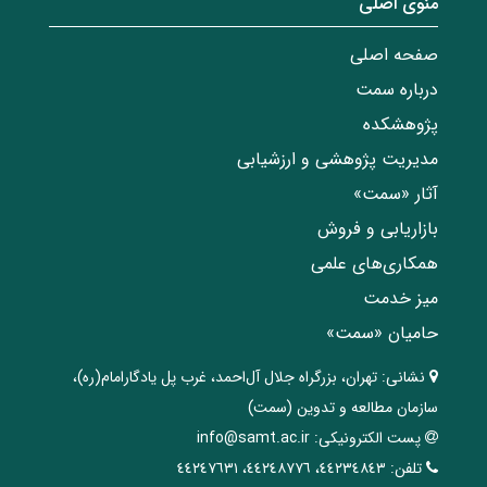
منوی اصلی
صفحه اصلی
درباره سمت
پژوهشکده
مدیریت پژوهشی و ارزشیابی
آثار «سمت»
بازاریابی و فروش
همکاری‌های علمی
میز خدمت
حامیان «سمت»
نشانی:
تهران، ‌بزرگراه ‌جلال آل‌احمد، غرب پل يادگار‌امام(ره)‌،
سازمان مطالعه و تدوین‌ (سمت)
پست الکترونیکی:
info@samt.ac.ir
تلفن:
٤٤٢٣٤٨٤٣، ٤٤٢٤٨٧٧٦، ٤٤٢٤٧٦٣١