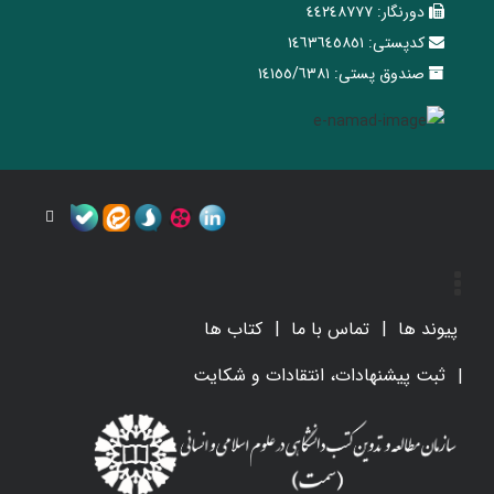
دورنگار:
٤٤٢٤٨٧٧٧
کدپستی:
١٤٦٣٦٤٥٨٥١
صندوق پستی:
١٤١٥٥/٦٣٨١
پیوند ها
تماس با ما
کتاب ها
ثبت پیشنهادات، انتقادات و شکایت