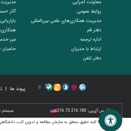
معاونت اجرایی
مدیریت 
روابط عمومی
آثار «س
مدیریت همکاری‌های علمی بین‌المللی
بازاریاب
دفتر قم
همکاری‌
اداره ترجمه
میز خدم
ارتباط با مدیران
حامیان 
دفتر تلفن
پیوند ها
ت
آدرس آی‌پی:
216.73.216.180
سیستم عامل
© کلیه حقوق متعلق به سازمان مطالعه و تدوین کتب دانشگاهی 