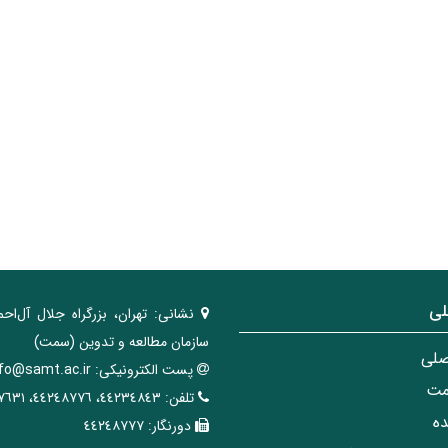
لی
نشانی:
تهران، ‌بزرگراه ‌جلال آل‌احم
سازمان مطالعه و تدوین‌ (سمت)
صلی
پست الکترونیکی:
nfo@samt.ac.ir
مت
تلفن:
٤٤٢٣٤٨٤٣، ٤٤٢٤٨٧٧٦، ٤٤٢٤٧٦٣١
ه
دورنگار:
٤٤٢٤٨٧٧٧