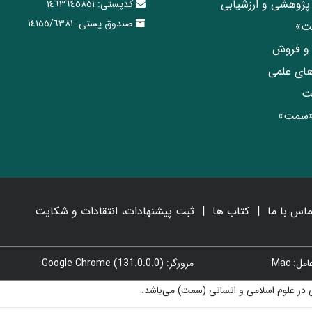
پژوهشی و ارزشیابی
کدپستی:
١٤٦٣٦٤٥٨٥١
صندوق پستی:
١٤١٥٥/٦٣٨١
مت»
ی و فروش
های علمی
ت
«سمت»
ماس با ما
کتاب ها
ثبت پیشنهادات، انتقادات و شکایت
: Mac
مرورگر: Google Chrome (131.0.0.0)
در علوم اسلامی و انسانی (سمت) می‌باشد.