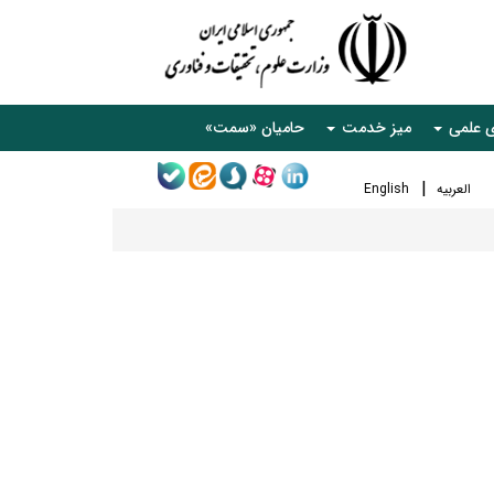
ی علمی
میز خدمت
حامیان «سمت»
العربیه
English