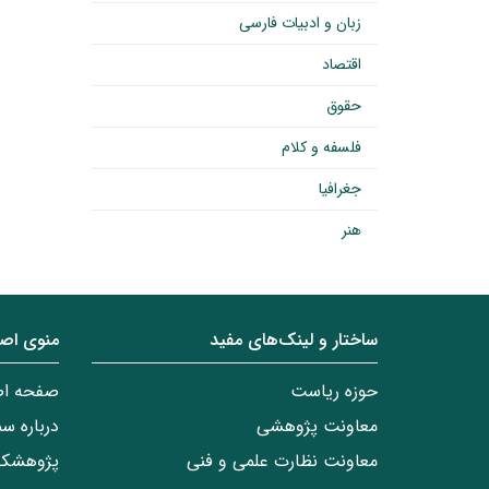
زبان و ادبیات فارسی
اقتصاد
حقوق
فلسفه و کلام
جغرافیا
هنر
ساختار‌‌ و‌‌ لینک‌های مفید
منوی اص
حوزه ریاست
صفحه ا
معاونت پژوهشی
درباره س
معاونت نظارت علمی و فنی
پژوهشکد