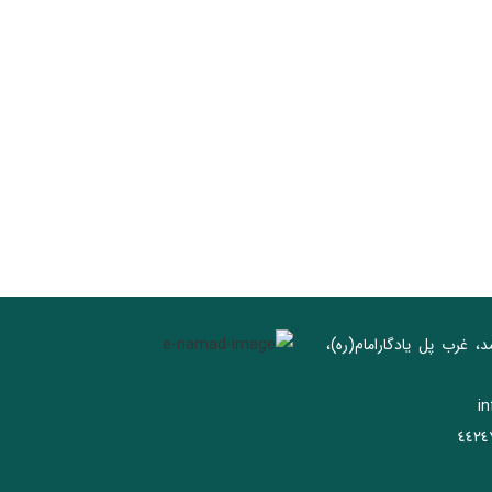
د، غرب پل يادگار‌امام(ره)‌،
i