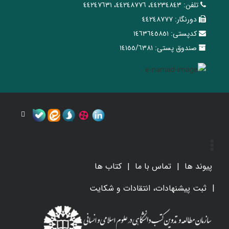
تلفن:
٤٤٢٣٤٨٤٣، ٤٤٢٤٨٧٧٦، ٤٤٢٤٧٦٣١
دورنگار:
٤٤٢٤٨٧٧٧
کدپستی:
١٤٦٣٦٤٥٨٥١
صندوق پستی:
١٤١٥٥/٦٣٨١
پیوند ها
تماس با ما
کتاب ها
ثبت پیشنهادات، انتقادات و شکایت