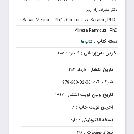
دکتر علیرضا رام روز
Sasan Mehrani , PhD ، Gholamreza Karami , PhD ،
Alireza Ramrouz , PhD
دسته کتاب :
کتاب‌ها
آخرین به‌روزرسانی :
۱۹ خرداد ۱۴۰۵
تاریخ انتشار :
خرداد ۱۴۰۳
شابک :
978-600-02-0614-7
تاریخ اولین نوبت انتشار :
۱۳۹۷
آخرین نوبت چاپ :
۸
نسخه الکترونیکی :
دارد
تعداد صفحات :
۱۹۶