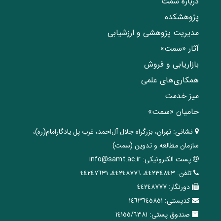
درباره سمت
پژوهشکده
مدیریت پژوهشی و ارزشیابی
آثار «سمت»
بازاریابی و فروش
همکاری‌های علمی
میز خدمت
حامیان «سمت»
نشانی:
تهران، ‌بزرگراه ‌جلال آل‌احمد، غرب پل يادگار‌امام(ره)‌،
سازمان مطالعه و تدوین‌ (سمت)
پست الکترونیکی:
info@samt.ac.ir
تلفن:
٤٤٢٣٤٨٤٣، ٤٤٢٤٨٧٧٦، ٤٤٢٤٧٦٣١
دورنگار:
٤٤٢٤٨٧٧٧
کدپستی:
١٤٦٣٦٤٥٨٥١
صندوق پستی:
١٤١٥٥/٦٣٨١