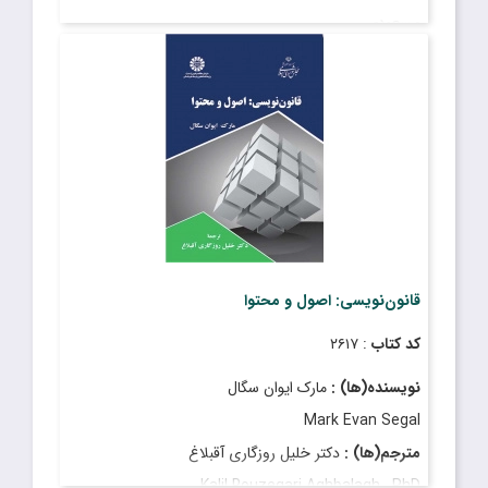
مسعودی
PhD, Seyed Nasrollah Ebrahimi , PhD , Farzad
Masoudi
قیمت
: ۳٬۹۰۰٬۰۰۰ ریال
تاریخ انتشار
: اسفند ۱۴۰۳
قانون‌نویسی: اصول و محتوا
کد کتاب
: ۲۶۱۷
نویسنده(ها) :
مارک ایوان سگال
Mark Evan Segal
مترجم(ها) :
دکتر خلیل روزگاری آقبلاغ
Kalil Rouzegari Aghbalagh , PhD