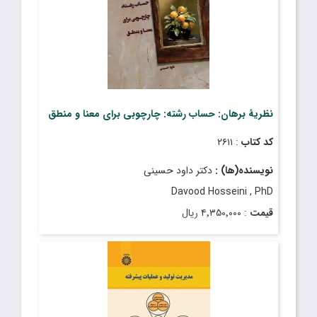
نظریۀ برهان: حساب ‌رشته: چارچوبی برای معنا و منطق
کد کتاب
: ۲۶۱۱
نویسنده(ها) :
دکتر داود حسینی
Davood Hosseini , PhD
قیمت
: ۴٬۳۵۰٬۰۰۰ ریال
تاریخ انتشار
: آبان ۱۴۰۳