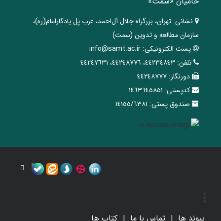
حامیان «سمت»
نشانی:
تهران، ‌بزرگراه ‌جلال آل‌احمد، غرب پل يادگار‌امام(ره)‌،
سازمان مطالعه و تدوین‌ (سمت)
پست الکترونیکی:
info@samt.ac.ir
تلفن:
٤٤٢٣٤٨٤٣، ٤٤٢٤٨٧٧٦، ٤٤٢٤٧٦٣١
دورنگار:
٤٤٢٤٨٧٧٧
کدپستی:
١٤٦٣٦٤٥٨٥١
صندوق پستی:
١٤١٥٥/٦٣٨١
پیوند ها
تماس با ما
کتاب ها