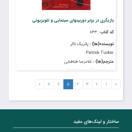
بازیگری در برابر دوربینهای سینمایی و تلویزیونی
کد کتاب
: ۸۴۳
نویسنده(ها) :
پاتریک تاکر
Patrick Tucker
مترجم(ها) :
غلامرضا طباطبایى
Gholamreza Tabatabaee
قیمت
: ۲٬۷۰۰٬۰۰۰ ریال
»
7
6
5
4
3
2
1
«
تاریخ انتشار
: خرداد ۱۴۰۲
ساختار‌‌ و‌‌ لینک‌های مفید