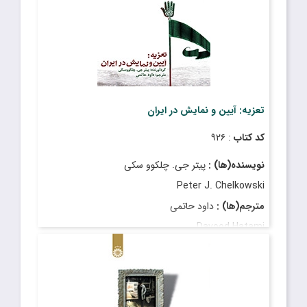
تعزیه: آیین و نمایش در ایران
کد کتاب
: ۹۲۶
نویسنده(ها) :
پیتر جى. چلکوو سکى
Peter J. Chelkowski
مترجم(ها) :
داود حاتمى
Davood Hatami
قیمت
: ۱٬۸۵۰٬۰۰۰ ریال
تاریخ انتشار
: مرداد ۱۴۰۰