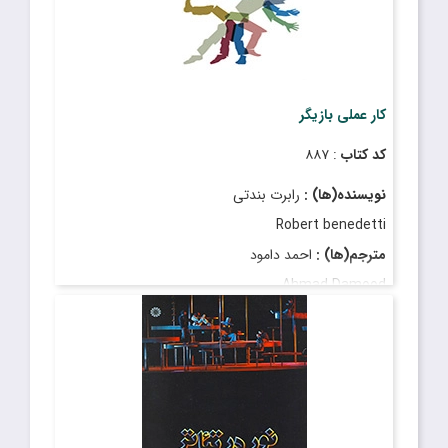
کار عملی بازیگر
کد کتاب
: ۸۸۷
نویسنده(ها) :
رابرت بندتى
Robert benedetti
مترجم(ها) :
احمد دامود
Ahmad Damood
قیمت
: ۴٬۱۵۰٬۰۰۰ ریال
تاریخ انتشار
: مهر ۱۴۰۳