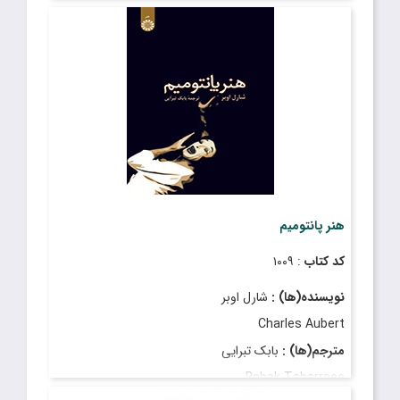
Majid Sheikh Ansari
قیمت
: ۲٬۶۵۰٬۰۰۰ ریال
تاریخ انتشار
: شهریور ۱۴۰۲
هنر پانتومیم
کد کتاب
: ۱۰۰۹
نویسنده(ها) :
شارل اوبر
Charles Aubert
مترجم(ها) :
بابک تبرایى
Babak Tabarraee