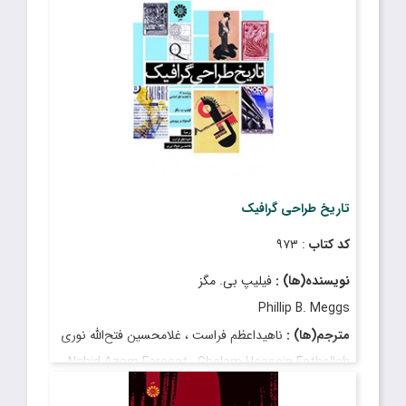
قیمت
: ۲٬۵۵۰٬۰۰۰ ریال
تاریخ انتشار
: شهریور ۱۴۰۳
تاریخ طراحی گرافیک
کد کتاب
: ۹۷۳
نویسنده(ها) :
فیلیپ بى. مگز
Phillip B. Meggs
مترجم(ها) :
ناهیداعظم فراست ، غلامحسین فتح‌الله نورى
Nahid Azam Farasat , Gholam Hossein Fathollah
Nouri