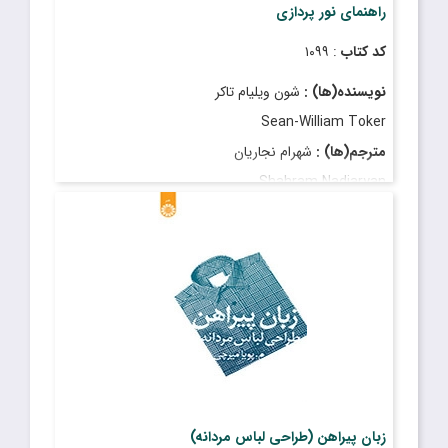
راهنمای نور پردازی
کد کتاب
: ۱۰۹۹
نویسنده(ها) :
شون ویلیام تاکر
Sean-William Toker
مترجم(ها) :
شهرام نجاریان
Shahram Nadjaryan
قیمت
: ۱٬۶۰۰٬۰۰۰ ریال
تاریخ انتشار
: مرداد ۱۴۰۳
زبان پیراهن (طراحی لباس مردانه)