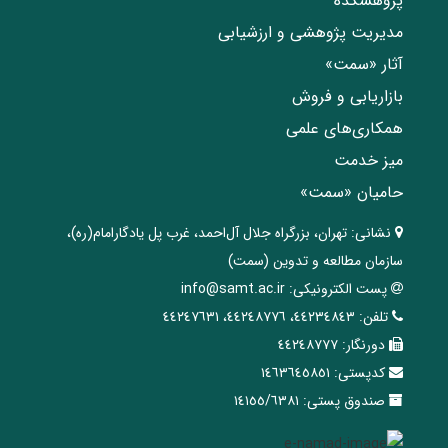
پژوهشکده
مدیریت پژوهشی و ارزشیابی
آثار «سمت»
بازاریابی و فروش
همکاری‌های علمی
میز خدمت
حامیان «سمت»
نشانی:
تهران، ‌بزرگراه ‌جلال آل‌احمد، غرب پل يادگار‌امام(ره)‌،
سازمان مطالعه و تدوین‌ (سمت)
پست الکترونیکی:
info@samt.ac.ir
تلفن:
٤٤٢٣٤٨٤٣، ٤٤٢٤٨٧٧٦، ٤٤٢٤٧٦٣١
دورنگار:
٤٤٢٤٨٧٧٧
کدپستی:
١٤٦٣٦٤٥٨٥١
صندوق پستی:
١٤١٥٥/٦٣٨١