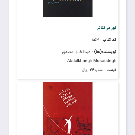
نور در تئاتر
کد کتاب
: ۸۵۳
نویسنده(ها) :
عبدالخالق مصدق
Abdolkhaegh Mosaddegh
قیمت
: ۲۴۰٬۰۰۰ ریال
تاریخ انتشار
: فروردین ۱۳۹۳