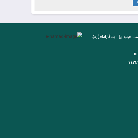
د، غرب پل يادگار‌امام(ره)‌،
i