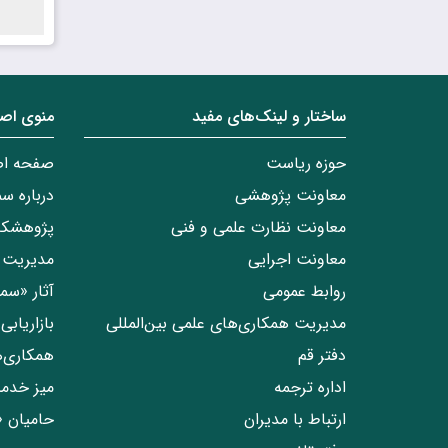
ساختار‌‌ و‌‌ لینک‌های مفید
منوی اص
حوزه ریاست
صفحه ا
معاونت پژوهشی
درباره س
معاونت نظارت علمی و فنی
پژوهشکد
معاونت اجرایی
مدیریت 
روابط عمومی
آثار «س
مدیریت همکاری‌های علمی بین‌المللی
بازاریاب
دفتر قم
همکاری‌
اداره ترجمه
میز خدم
ارتباط با مدیران
حامیان 