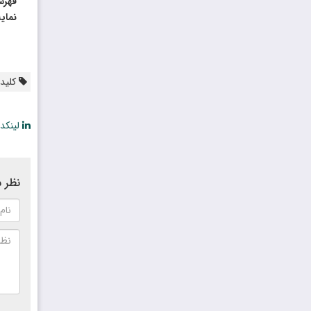
فهرس
نمای
کلیدو
لینکد
نظر ش