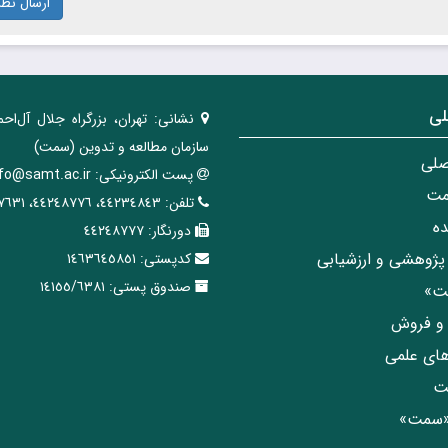
ارسال نظر
لی
نشانی:
تهران، ‌بزرگراه ‌جلال آل‌احم
سازمان مطالعه و تدوین‌ (سمت)
صلی
پست الکترونیکی:
nfo@samt.ac.ir
مت
تلفن:
٤٤٢٣٤٨٤٣، ٤٤٢٤٨٧٧٦، ٤٤٢٤٧٦٣١
ه
دورنگار:
٤٤٢٤٨٧٧٧
پژوهشی و ارزشیابی
کدپستی:
١٤٦٣٦٤٥٨٥١
صندوق پستی:
١٤١٥٥/٦٣٨١
مت»
ی و فروش
های علمی
ت
«سمت»