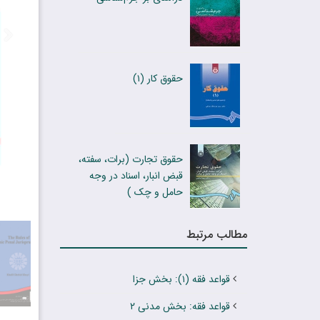
حقوق کار (۱)
حقوق تجارت (برات، سفته،
قبض انبار، اسناد در وجه
حامل و چک )
مطالب مرتبط
قواعد فقه (۱): بخش جزا
قواعد فقه: بخش مدنی ۲