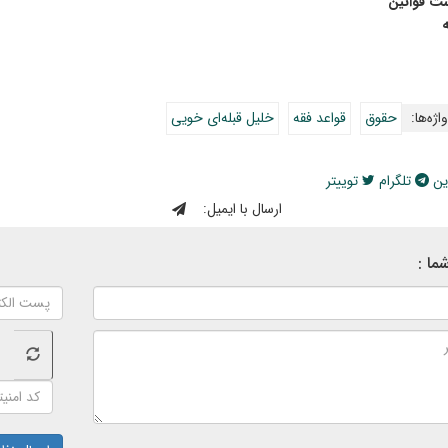
ت قوانین
ه
اژه‌ها:
حقوق
قواعد فقه
خلیل قبله‌ای خویی
ین
تلگرام
توییتر
ارسال با ایمیل:
ما :