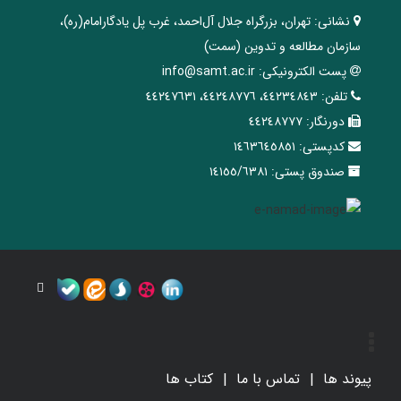
نشانی:
تهران، ‌بزرگراه ‌جلال آل‌احمد، غرب پل يادگار‌امام(ره)‌،
سازمان مطالعه و تدوین‌ (سمت)
پست الکترونیکی:
info@samt.ac.ir
تلفن:
٤٤٢٣٤٨٤٣، ٤٤٢٤٨٧٧٦، ٤٤٢٤٧٦٣١
دورنگار:
٤٤٢٤٨٧٧٧
کدپستی:
١٤٦٣٦٤٥٨٥١
صندوق پستی:
١٤١٥٥/٦٣٨١
پیوند ها
تماس با ما
کتاب ها