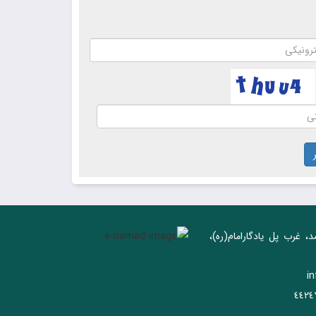
د، غرب پل يادگار‌امام(ره)‌،
i