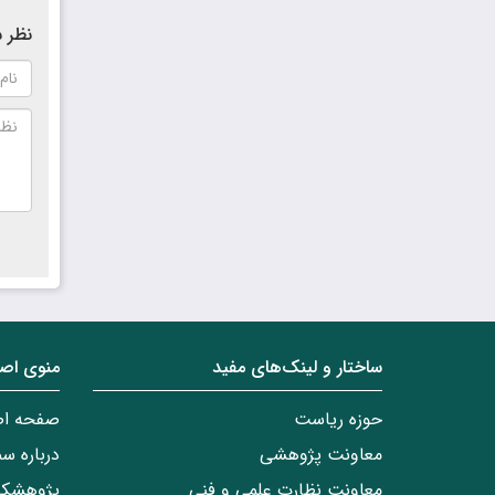
نظر ش
ساختار‌‌ و‌‌ لینک‌های مفید
منوی اص
حوزه ریاست
صفحه ا
معاونت پژوهشی
درباره س
معاونت نظارت علمی و فنی
پژوهشکد