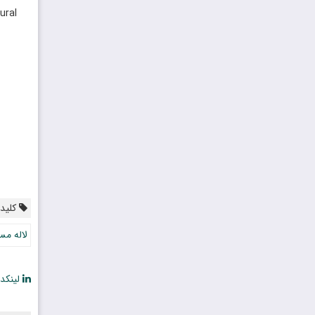
ural
کلیدو
لاله مس
لینکد