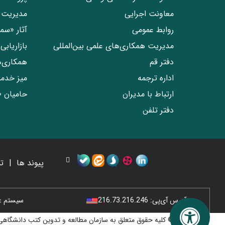
معاونت اجرایی
مدیریت 
روابط عمومی
آثار «س
مدیریت همکاری‌های علمی بین‌المللی
بازاریاب
دفتر قم
همکاری‌
اداره ترجمه
میز خدم
ارتباط با مدیران
حامیان 
دفتر تلفن
پیوند ها
ت
آدرس آی‌پی:
216.73.216.246
سیستم عامل
© کلیه حقوق متعلق به سازمان مطالعه و تدوین کتب دانشگاهی 