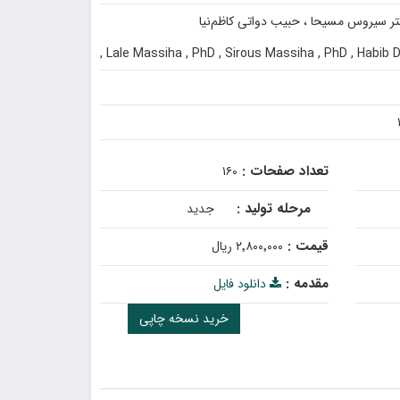
کتر سیروس مسیحا ، حبیب دواتی کاظم‌نیا
Lale Massiha , PhD , Sirous Massiha , PhD , Habib D
تعداد صفحات :
۱۶۰
مرحله تولید :
جدید
قیمت :
۲٬۸۰۰٬۰۰۰ ریال
مقدمه :
دانلود فایل
خرید نسخه چاپی