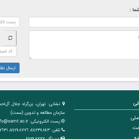
ما :
ارسال نظر
لی
نشانی:
تهران، ‌بزرگراه ‌جلال آل‌احم
سازمان مطالعه و تدوین‌ (سمت)
صلی
پست الکترونیکی:
nfo@samt.ac.ir
مت
تلفن:
٤٤٢٣٤٨٤٣، ٤٤٢٤٨٧٧٦، ٤٤٢٤٧٦٣١
ه
دورنگار:
٤٤٢٤٨٧٧٧