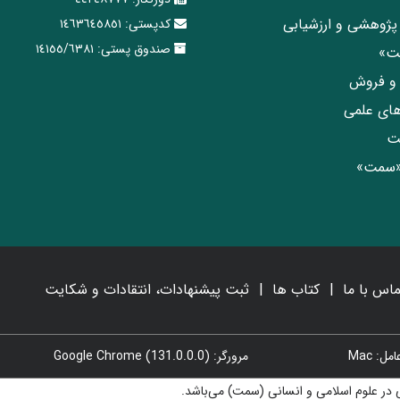
پژوهشی و ارزشیابی
کدپستی:
١٤٦٣٦٤٥٨٥١
صندوق پستی:
١٤١٥٥/٦٣٨١
مت»
ی و فروش
های علمی
ت
«سمت»
ماس با ما
کتاب ها
ثبت پیشنهادات، انتقادات و شکایت
: Mac
مرورگر: Google Chrome (131.0.0.0)
در علوم اسلامی و انسانی (سمت) می‌باشد.