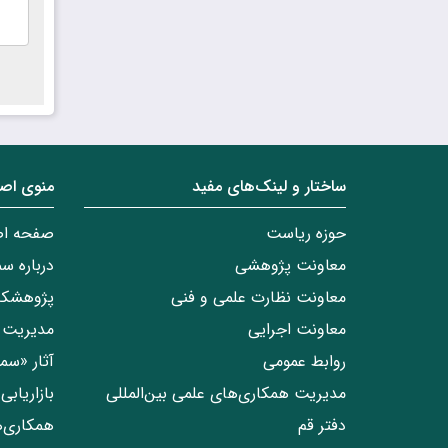
ساختار‌‌ و‌‌ لینک‌های مفید
منوی اص
حوزه ریاست
صفحه ا
معاونت پژوهشی
درباره س
معاونت نظارت علمی و فنی
پژوهشکد
معاونت اجرایی
مدیریت 
روابط عمومی
آثار «س
مدیریت همکاری‌های علمی بین‌المللی
بازاریاب
دفتر قم
همکاری‌