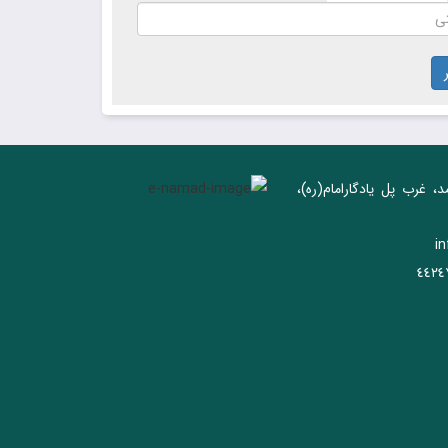
د، غرب پل يادگار‌امام(ره)‌،
i