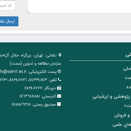
ارسال نظر
لی
نشانی:
تهران، ‌بزرگراه ‌جلال آل‌احم
سازمان مطالعه و تدوین‌ (سمت)
صلی
پست الکترونیکی:
nfo@samt.ac.ir
مت
تلفن:
٤٤٢٣٤٨٤٣، ٤٤٢٤٨٧٧٦، ٤٤٢٤٧٦٣١
ه
دورنگار:
٤٤٢٤٨٧٧٧
پژوهشی و ارزشیابی
کدپستی:
١٤٦٣٦٤٥٨٥١
صندوق پستی:
١٤١٥٥/٦٣٨١
مت»
ی و فروش
های علمی