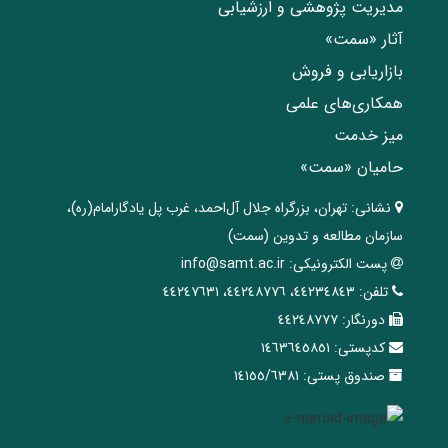
مدیریت پژوهشی و ارزشیابی
آثار «سمت»
بازاریابی و فروش
همکاری‌های علمی
میز خدمت
حامیان «سمت»
نشانی:
تهران، ‌بزرگراه ‌جلال آل‌احمد، غرب پل يادگار‌امام(ره)‌،
سازمان مطالعه و تدوین‌ (سمت)
پست الکترونیکی:
info@samt.ac.ir
تلفن:
٤٤٢٣٤٨٤٣، ٤٤٢٤٨٧٧٦، ٤٤٢٤٧٦٣١
دورنگار:
٤٤٢٤٨٧٧٧
کدپستی:
١٤٦٣٦٤٥٨٥١
صندوق پستی:
١٤١٥٥/٦٣٨١