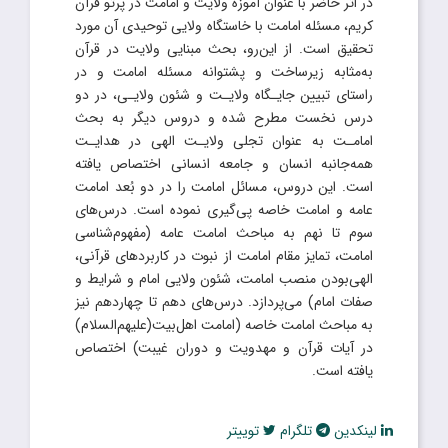
در اثر حاضر با عنوان آموزه ولایت و امامت در پرتو قرآن
کریم، مسئله امامت با خاستگاه ولایی توحیدی آن مورد
تحقیق است. از این‌رو، بحث مبنایی ولایت در قرآن
به‌مثابه زیرساخت و پشتوانه مسئله امامت و در
راستای تبیین جایـگاه ولایـت و شئون ولایـی، در دو
درس نخست مطرح شده و دروس دیگر به بحث
امامـت به عنوان تجلی ولایـت الهی در هدایـت
همه‌جانبه انسان و جامعه انسانی اختصاص یافته
است. این دروس، مسائل امامت را در دو بُعد‌ امامت
عامه و امامت خاصه پی‌گیری نموده است. درس‌های
سوم تا نهم به مباحث امامت عامه (مفهوم‌شناسی
امامت، تمایز مقام امامت از نبوت در کاربردهای قرآنی،
الهی‌بودن منصب امامت، شئون ولایی امام و شرایط و
صفات امام) می‌پردازد. درس‌های دهم تا چهاردهم نیز
به مباحث امامت خاصه (امامت اهل‌بیت(علیهم‌السلام)
در آیات قرآن و مهدویت و دوران غیبت) اختصاص
یافته است.
لینکدین
تلگرام
توییتر