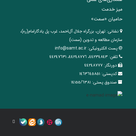
میز خدمت
حامیان «سمت»
نشانی:
تهران، ‌بزرگراه ‌جلال آل‌احمد، غرب پل يادگار‌امام(ره)‌،
سازمان مطالعه و تدوین‌ (سمت)
پست الکترونیکی:
info@samt.ac.ir
تلفن:
٤٤٢٣٤٨٤٣، ٤٤٢٤٨٧٧٦، ٤٤٢٤٧٦٣١
دورنگار:
٤٤٢٤٨٧٧٧
کدپستی:
١٤٦٣٦٤٥٨٥١
صندوق پستی:
١٤١٥٥/٦٣٨١