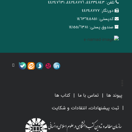
تلفن:
٤٤٢٣٤٨٤٣، ٤٤٢٤٨٧٧٦، ٤٤٢٤٧٦٣١
دورنگار:
٤٤٢٤٨٧٧٧
کدپستی:
١٤٦٣٦٤٥٨٥١
صندوق پستی:
١٤١٥٥/٦٣٨١
پیوند ها
تماس با ما
کتاب ها
ثبت پیشنهادات، انتقادات و شکایت