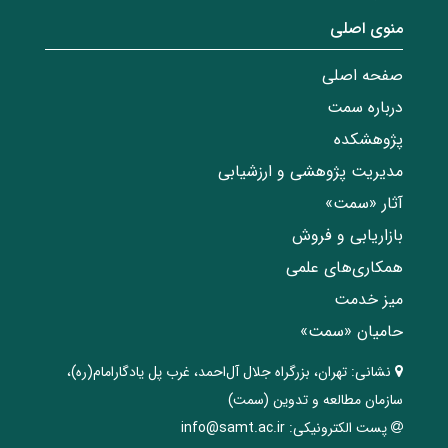
منوی اصلی
صفحه اصلی
درباره سمت
پژوهشکده
مدیریت پژوهشی و ارزشیابی
آثار «سمت»
بازاریابی و فروش
همکاری‌های علمی
میز خدمت
حامیان «سمت»
نشانی:
تهران، ‌بزرگراه ‌جلال آل‌احمد، غرب پل يادگار‌امام(ره)‌،
سازمان مطالعه و تدوین‌ (سمت)
پست الکترونیکی:
info@samt.ac.ir