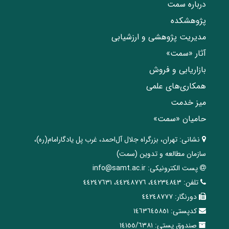
درباره سمت
پژوهشکده
مدیریت پژوهشی و ارزشیابی
آثار «سمت»
بازاریابی و فروش
همکاری‌های علمی
میز خدمت
حامیان «سمت»
نشانی:
تهران، ‌بزرگراه ‌جلال آل‌احمد، غرب پل يادگار‌امام(ره)‌،
سازمان مطالعه و تدوین‌ (سمت)
پست الکترونیکی:
info@samt.ac.ir
تلفن:
٤٤٢٣٤٨٤٣، ٤٤٢٤٨٧٧٦، ٤٤٢٤٧٦٣١
دورنگار:
٤٤٢٤٨٧٧٧
کدپستی:
١٤٦٣٦٤٥٨٥١
صندوق پستی:
١٤١٥٥/٦٣٨١