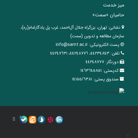
میز خدمت
حامیان «سمت»
نشانی:
تهران، ‌بزرگراه ‌جلال آل‌احمد، غرب پل يادگار‌امام(ره)‌،
سازمان مطالعه و تدوین‌ (سمت)
پست الکترونیکی:
info@samt.ac.ir
تلفن:
٤٤٢٣٤٨٤٣، ٤٤٢٤٨٧٧٦، ٤٤٢٤٧٦٣١
دورنگار:
٤٤٢٤٨٧٧٧
کدپستی:
١٤٦٣٦٤٥٨٥١
صندوق پستی:
١٤١٥٥/٦٣٨١