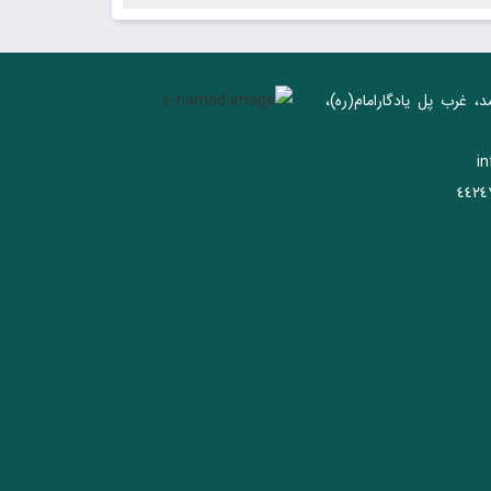
د، غرب پل يادگار‌امام(ره)‌،
i