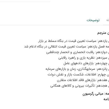
ت
توضیحات
 مترجم
یازدهم: سیاست تعیین قیمت در بنگاه مسلط بر بازار
ه فصل یازدهم: سیاست تعیین قیمت انتقالى در بنگاه ادغام شد
دوازدهم: رقابت انحصارى و انحصار چندقطبى
سیزدهم: نظریه بازى و راهبرد رقابتى
چهاردهم: بازارهاى داده‏هاى عامل
انزدهم: سرمایه‏گذارى، زمان و بازارهاى سرمایه
چهارم: اطلاعات، شکست بازار و نقش دولت
هفدهم: بازارهاى فاقد اطلاعات متقارن
هجدهم: تأثیرات بیرونى و کالاهاى همگانى
ه: مبانى رگرسیون
‏نامه