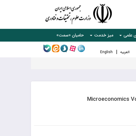
ی علمی
میز خدمت
حامیان «سمت»
العربیه
English
Microeconomics Vo