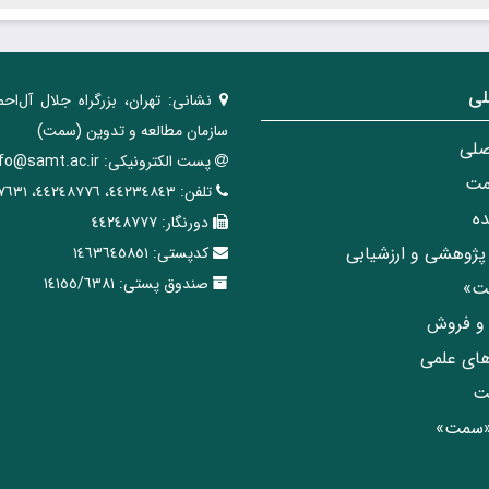
لی
نشانی:
تهران، ‌بزرگراه ‌جلال آل‌احم
سازمان مطالعه و تدوین‌ (سمت)
صلی
پست الکترونیکی:
nfo@samt.ac.ir
مت
تلفن:
٤٤٢٣٤٨٤٣، ٤٤٢٤٨٧٧٦، ٤٤٢٤٧٦٣١
ه
دورنگار:
٤٤٢٤٨٧٧٧
پژوهشی و ارزشیابی
کدپستی:
١٤٦٣٦٤٥٨٥١
صندوق پستی:
١٤١٥٥/٦٣٨١
مت»
ی و فروش
های علمی
ت
«سمت»