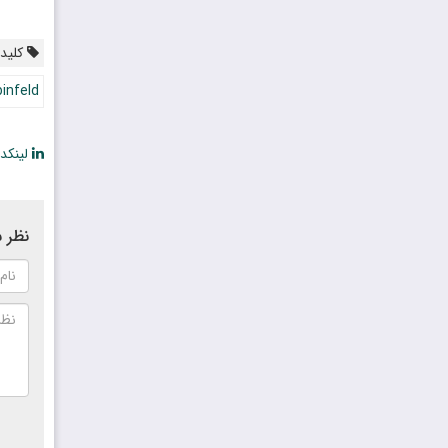
کلیدو
binfeld
لینکد
نظر ش