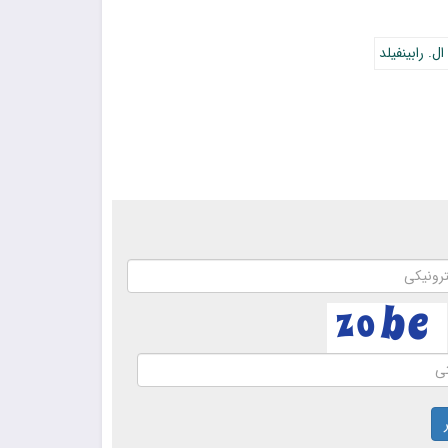
ال. رابینفیلد