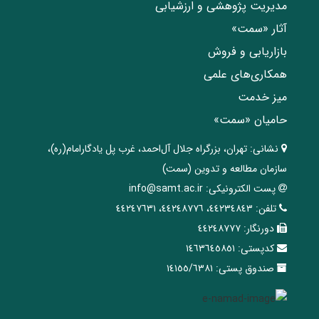
مدیریت پژوهشی و ارزشیابی
آثار «سمت»
بازاریابی و فروش
همکاری‌های علمی
میز خدمت
حامیان «سمت»
نشانی:
تهران، ‌بزرگراه ‌جلال آل‌احمد، غرب پل يادگار‌امام(ره)‌،
سازمان مطالعه و تدوین‌ (سمت)
پست الکترونیکی:
info@samt.ac.ir
تلفن:
٤٤٢٣٤٨٤٣، ٤٤٢٤٨٧٧٦، ٤٤٢٤٧٦٣١
دورنگار:
٤٤٢٤٨٧٧٧
کدپستی:
١٤٦٣٦٤٥٨٥١
صندوق پستی:
١٤١٥٥/٦٣٨١