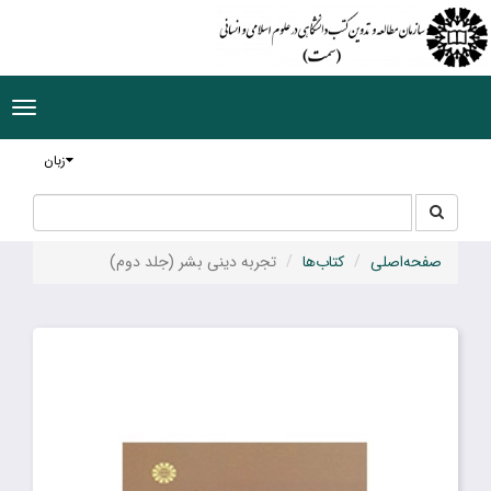
ggle
tion
زبان
جستجو
جستجو
در
سایت
صفحه‌اصلی
کتاب‌ها
تجربه دینى بشر (جلد دوم)