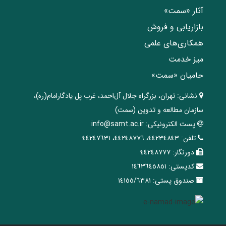
آثار «سمت»
بازاریابی و فروش
همکاری‌های علمی
میز خدمت
حامیان «سمت»
نشانی:
تهران، ‌بزرگراه ‌جلال آل‌احمد، غرب پل يادگار‌امام(ره)‌،
سازمان مطالعه و تدوین‌ (سمت)
پست الکترونیکی:
info@samt.ac.ir
تلفن:
٤٤٢٣٤٨٤٣، ٤٤٢٤٨٧٧٦، ٤٤٢٤٧٦٣١
دورنگار:
٤٤٢٤٨٧٧٧
کدپستی:
١٤٦٣٦٤٥٨٥١
صندوق پستی:
١٤١٥٥/٦٣٨١