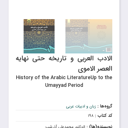
الادب العربی و تاریخه حتی نهایه
العصر الاموی
History of the Arabic LiteratureUp to the
Umayyad Period
گروه‌ها :
زبان و ادبیات عربی
کد کتاب :
۱۹۸
نویسنده(ها) :
الدکتور محمدعلی آذرشب