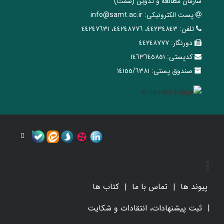
سازمان مطالعه و تدوین‌ (سمت)
پست الکترونیکی:
info@samt.ac.ir
تلفن:
٤٤٢٣٤٨٤٣، ٤٤٢٤٨٧٧٦، ٤٤٢٤٧٦٣١
دورنگار:
٤٤٢٤٨٧٧٧
کدپستی:
١٤٦٣٦٤٥٨٥١
صندوق پستی:
١٤١٥٥/٦٣٨١
پیوند ها
تماس با ما
کتاب ها
ثبت پیشنهادات، انتقادات و شکایت