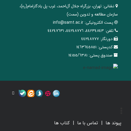
نشانی:
تهران، ‌بزرگراه ‌جلال آل‌احمد، غرب پل يادگار‌امام(ره)‌،
سازمان مطالعه و تدوین‌ (سمت)
پست الکترونیکی:
info@samt.ac.ir
تلفن:
٤٤٢٣٤٨٤٣، ٤٤٢٤٨٧٧٦، ٤٤٢٤٧٦٣١
دورنگار:
٤٤٢٤٨٧٧٧
کدپستی:
١٤٦٣٦٤٥٨٥١
صندوق پستی:
١٤١٥٥/٦٣٨١
پیوند ها
تماس با ما
کتاب ها