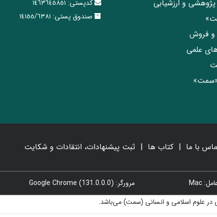
پژوهشی و ارزشیابی
کدپستی:
١٤٦٣٦٤٥٨٥١
صندوق پستی:
١٤١٥٥/٦٣٨١
مت»
ی و فروش
های علمی
ت
«سمت»
ماس با ما
کتاب ها
ثبت پیشنهادات، انتقادات و شکایت
: Mac
مرورگر: Google Chrome (131.0.0.0)
در علوم اسلامی و انسانی (سمت) می‌باشد.