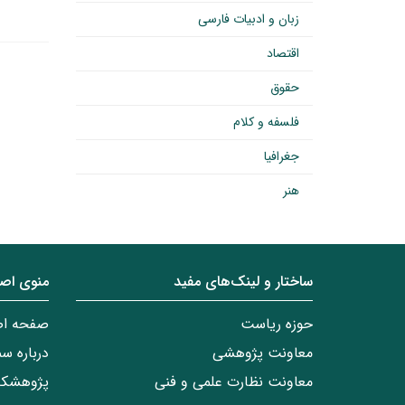
زبان و ادبیات فارسی
اقتصاد
حقوق
فلسفه و کلام
جغرافیا
هنر
ساختار‌‌ و‌‌ لینک‌های مفید
منوی اص
حوزه ریاست
صفحه ا
معاونت پژوهشی
درباره س
معاونت نظارت علمی و فنی
پژوهشکد