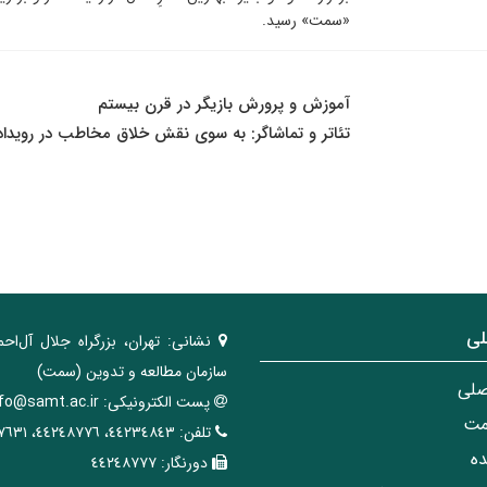
«سمت» رسید.
آموزش و پرورش بازیگر در قرن بیستم
تئاتر و تماشاگر: به سوی نقش خلاق مخاطب در رویداد 
لی
نشانی:
تهران، ‌بزرگراه ‌جلال آل‌احم
سازمان مطالعه و تدوین‌ (سمت)
صلی
پست الکترونیکی:
nfo@samt.ac.ir
مت
تلفن:
٤٤٢٣٤٨٤٣، ٤٤٢٤٨٧٧٦، ٤٤٢٤٧٦٣١
ه
دورنگار:
٤٤٢٤٨٧٧٧