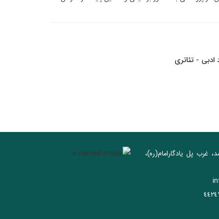
ادبی - تئاتری
د، غرب پل يادگار‌امام(ره)‌،
i