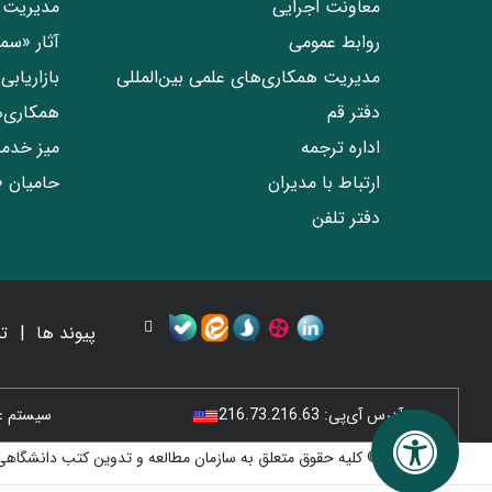
معاونت اجرایی
مدیریت 
روابط عمومی
آثار «س
مدیریت همکاری‌های علمی بین‌المللی
بازاریاب
دفتر قم
همکاری‌
اداره ترجمه
میز خدم
ارتباط با مدیران
حامیان 
دفتر تلفن
پیوند ها
ت
آدرس آی‌پی:
216.73.216.63
سیستم عامل
© کلیه حقوق متعلق به سازمان مطالعه و تدوین کتب دانشگاهی 