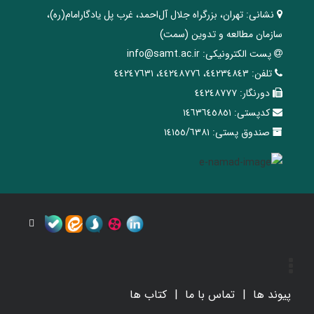
نشانی:
تهران، ‌بزرگراه ‌جلال آل‌احمد، غرب پل يادگار‌امام(ره)‌،
سازمان مطالعه و تدوین‌ (سمت)
پست الکترونیکی:
info@samt.ac.ir
تلفن:
٤٤٢٣٤٨٤٣، ٤٤٢٤٨٧٧٦، ٤٤٢٤٧٦٣١
دورنگار:
٤٤٢٤٨٧٧٧
کدپستی:
١٤٦٣٦٤٥٨٥١
صندوق پستی:
١٤١٥٥/٦٣٨١
پیوند ها
تماس با ما
کتاب ها