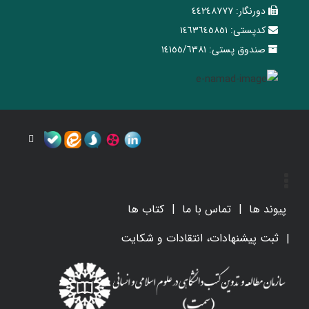
دورنگار:
٤٤٢٤٨٧٧٧
کدپستی:
١٤٦٣٦٤٥٨٥١
صندوق پستی:
١٤١٥٥/٦٣٨١
پیوند ها
تماس با ما
کتاب ها
ثبت پیشنهادات، انتقادات و شکایت