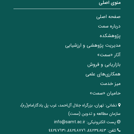
منوی اصلی
صفحه اصلی
درباره سمت
پژوهشکده
مدیریت پژوهشی و ارزشیابی
آثار «سمت»
بازاریابی و فروش
همکاری‌های علمی
میز خدمت
حامیان «سمت»
نشانی:
تهران، ‌بزرگراه ‌جلال آل‌احمد، غرب پل يادگار‌امام(ره)‌،
سازمان مطالعه و تدوین‌ (سمت)
پست الکترونیکی:
info@samt.ac.ir
تلفن:
٤٤٢٣٤٨٤٣، ٤٤٢٤٨٧٧٦، ٤٤٢٤٧٦٣١