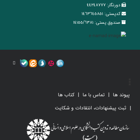
دورنگار:
٤٤٢٤٨٧٧٧
کدپستی:
١٤٦٣٦٤٥٨٥١
صندوق پستی:
١٤١٥٥/٦٣٨١
پیوند ها
تماس با ما
کتاب ها
ثبت پیشنهادات، انتقادات و شکایت