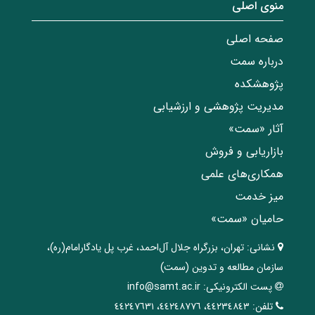
منوی اصلی
صفحه اصلی
درباره سمت
پژوهشکده
مدیریت پژوهشی و ارزشیابی
آثار «سمت»
بازاریابی و فروش
همکاری‌های علمی
میز خدمت
حامیان «سمت»
نشانی:
تهران، ‌بزرگراه ‌جلال آل‌احمد، غرب پل يادگار‌امام(ره)‌،
سازمان مطالعه و تدوین‌ (سمت)
پست الکترونیکی:
info@samt.ac.ir
تلفن:
٤٤٢٣٤٨٤٣، ٤٤٢٤٨٧٧٦، ٤٤٢٤٧٦٣١