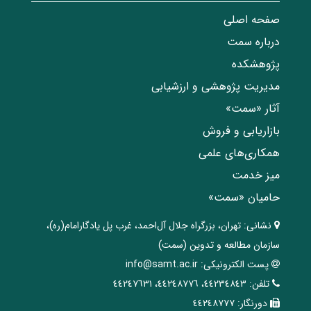
صفحه اصلی
درباره سمت
پژوهشکده
مدیریت پژوهشی و ارزشیابی
آثار «سمت»
بازاریابی و فروش
همکاری‌های علمی
میز خدمت
حامیان «سمت»
نشانی:
تهران، ‌بزرگراه ‌جلال آل‌احمد، غرب پل يادگار‌امام(ره)‌،
سازمان مطالعه و تدوین‌ (سمت)
پست الکترونیکی:
info@samt.ac.ir
تلفن:
٤٤٢٣٤٨٤٣، ٤٤٢٤٨٧٧٦، ٤٤٢٤٧٦٣١
دورنگار:
٤٤٢٤٨٧٧٧