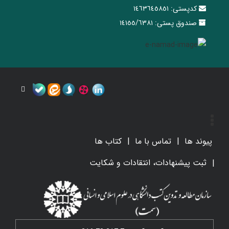
کدپستی:
١٤٦٣٦٤٥٨٥١
صندوق پستی:
١٤١٥٥/٦٣٨١
پیوند ها
تماس با ما
کتاب ها
ثبت پیشنهادات، انتقادات و شکایت