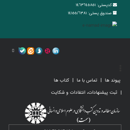
کدپستی:
١٤٦٣٦٤٥٨٥١
صندوق پستی:
١٤١٥٥/٦٣٨١
پیوند ها
تماس با ما
کتاب ها
ثبت پیشنهادات، انتقادات و شکایت