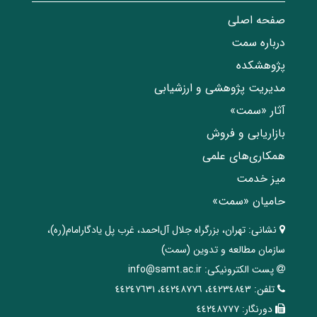
صفحه اصلی
درباره سمت
پژوهشکده
مدیریت پژوهشی و ارزشیابی
آثار «سمت»
بازاریابی و فروش
همکاری‌های علمی
میز خدمت
حامیان «سمت»
نشانی:
تهران، ‌بزرگراه ‌جلال آل‌احمد، غرب پل يادگار‌امام(ره)‌،
سازمان مطالعه و تدوین‌ (سمت)
پست الکترونیکی:
info@samt.ac.ir
تلفن:
٤٤٢٣٤٨٤٣، ٤٤٢٤٨٧٧٦، ٤٤٢٤٧٦٣١
دورنگار:
٤٤٢٤٨٧٧٧